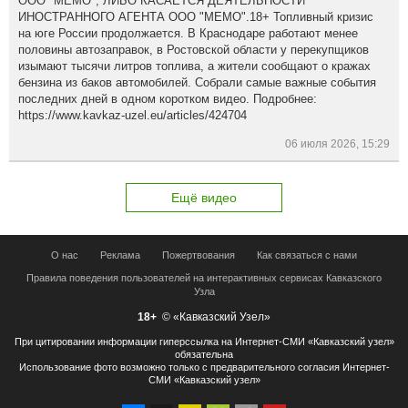
ООО "МЕМО", ЛИБО КАСАЕТСЯ ДЕЯТЕЛЬНОСТИ
ИНОСТРАННОГО АГЕНТА ООО "МЕМО".18+ Топливный кризис
на юге России продолжается. В Краснодаре работают менее
половины автозаправок, в Ростовской области у перекупщиков
изымают тысячи литров топлива, а жители сообщают о кражах
бензина из баков автомобилей. Собрали самые важные события
последних дней в одном коротком видео. Подробнее:
https://www.kavkaz-uzel.eu/articles/424704
06 июля 2026, 15:29
Ещё видео
О нас
Реклама
Пожертвования
Как связаться с нами
Правила поведения пользователей на интерактивных сервисах Кавказского
Узла
18+
© «Кавказский Узел»
При цитировании информации гиперссылка на Интернет-СМИ «Кавказский узел»
обязательна
Использование фото возможно только с предварительного согласия Интернет-
СМИ «Кавказский узел»