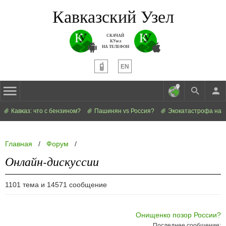
Кавказский Узел
СКАЧАЙ
КУзел
НА ТЕЛЕФОН
EN
Кавказ: что с бензином?
Пашинян vs Россия?
Экокатастрофа на 
Главная
/
Форум
/
Онлайн-дискуссии
1101 тема и 14571 сообщение
Онищенко позор России?
Последнее сообщение: