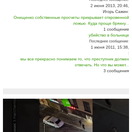
2 июня 2013, 20:46,
Игорь Сажин:
Онищенко собственные просчеты прикрывает откровенной
ложью. Куда проще брякну...
1
сообщение
убийство в больнице
Последнее сообщение:
1 июня 2011, 15:38,
:
мы все прекрасно понимаем то, что преступник должен
отвечать. Но что вы может...
3
сообщения