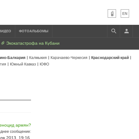
EN
ВИДЕО
ФОТОАЛЬБОМЫ
Экокатастрофа на Кубани
ино-Балкария
Калмыкия
Карачаево-Черкесия
Краснодарский край
тия
Южный Кавказ
ЮФО
геноцид армян?
днее сообщение:
ля 2013, 19:16,