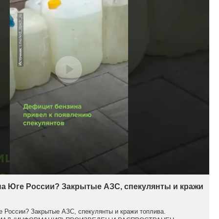
на Юге России? Закрытые АЗС, спекулянты и кражи
е России? Закрытые АЗС, спекулянты и кражи топлива.