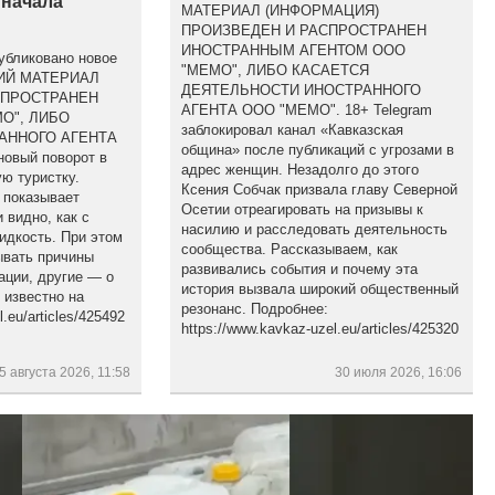
 начала
МАТЕРИАЛ (ИНФОРМАЦИЯ)
ПРОИЗВЕДЕН И РАСПРОСТРАНЕН
ИНОСТРАННЫМ АГЕНТОМ ООО
убликовано новое
"МЕМО", ЛИБО КАСАЕТСЯ
ЩИЙ МАТЕРИАЛ
ДЕЯТЕЛЬНОСТИ ИНОСТРАННОГО
СПРОСТРАНЕН
АГЕНТА ООО "МЕМО". 18+ Telegram
О", ЛИБО
заблокировал канал «Кавказская
АННОГО АГЕНТА
община» после публикаций с угрозами в
новый поворот в
адрес женщин. Незадолго до этого
ю туристку.
Ксения Собчак призвала главу Северной
 показывает
Осетии отреагировать на призывы к
 видно, как с
насилию и расследовать деятельность
идкость. При этом
сообщества. Рассказываем, как
ывать причины
развивались события и почему эта
ации, другие — о
история вызвала широкий общественный
 известно на
резонанс. Подробнее:
.eu/articles/425492
https://www.kavkaz-uzel.eu/articles/425320
5 августа 2026, 11:58
30 июля 2026, 16:06