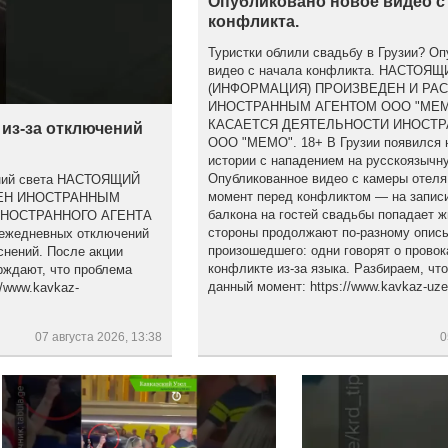
Опубликовано новое видео с
конфликта.
Туристки облили свадьбу в Грузии? Оп
видео с начала конфликта. НАСТОЯ
(ИНФОРМАЦИЯ) ПРОИЗВЕДЕН И РА
ИНОСТРАННЫМ АГЕНТОМ ООО "МЕМ
КАСАЕТСЯ ДЕЯТЕЛЬНОСТИ ИНОСТР
 из-за отключений
ООО "МЕМО". 18+ В Грузии появился 
истории с нападением на русскоязычну
Опубликованное видео с камеры отеля
чений света НАСТОЯЩИЙ
момент перед конфликтом — на записи
НЕН ИНОСТРАННЫМ
балкона на гостей свадьбы попадает ж
ИНОСТРАННОГО АГЕНТА
стороны продолжают по-разному опис
ежедневных отключений
произошедшего: одни говорят о провок
снений. После акции
конфликте из-за языка. Разбираем, что
рждают, что проблема
данный момент: https://www.kavkaz-uzel
/www.kavkaz-
07 августа 2026, 13:38
0