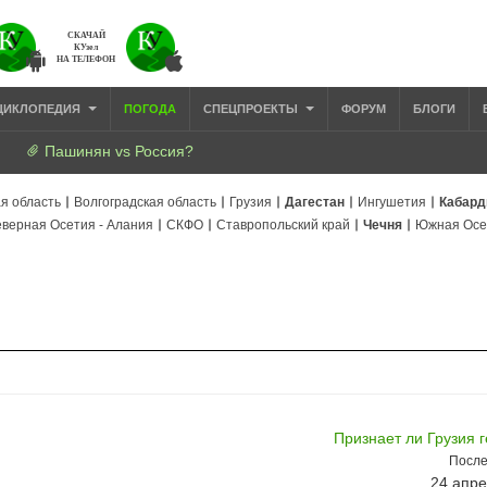
СКАЧАЙ
КУзел
НА ТЕЛЕФОН
ЦИКЛОПЕДИЯ
ПОГОДА
СПЕЦПРОЕКТЫ
ФОРУМ
БЛОГИ
Пашинян vs Россия?
я область
Волгоградская область
Грузия
Дагестан
Ингушетия
Кабард
верная Осетия - Алания
СКФО
Ставропольский край
Чечня
Южная Осе
Признает ли Грузия 
После
24 апре