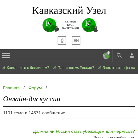
Кавказский Узел
СКАЧАЙ
КУзел
НА ТЕЛЕФОН
EN
Кавказ: что с бензином?
Пашинян vs Россия?
Экокатастрофа на 
Главная
/
Форум
/
Онлайн-дискуссии
1101 тема и 14571 сообщение
Должна ли Россия стать убежищем для черкесов?
Последнее сообщение: