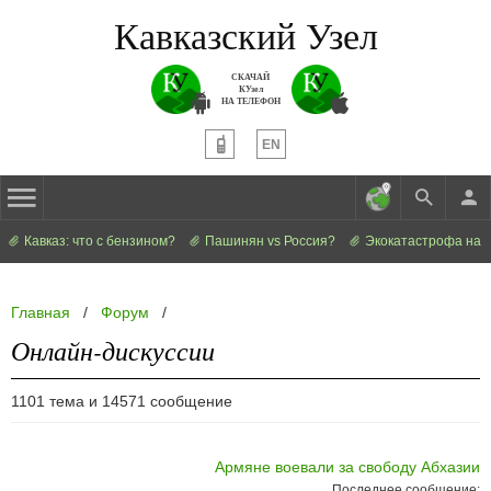
Кавказский Узел
СКАЧАЙ
КУзел
НА ТЕЛЕФОН
EN
Кавказ: что с бензином?
Пашинян vs Россия?
Экокатастрофа на 
Главная
/
Форум
/
Онлайн-дискуссии
1101 тема и 14571 сообщение
Армяне воевали за свободу Абхазии
Последнее сообщение: