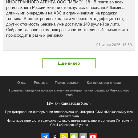
ИНОСТРАННОГО АГЕНТА ООО "МЕМО". 18+ В почти во всех
регионах юга России жители столкнулись с нехваткой бензина,
длинными очередями на АЗС и ограничениями на продажу
топлива. В одних регионах власти уверяют, что дефицита нет, в
других стоимость бензина уже достигла 140 рублей за литр.
Собрали главное о том, как развивается топливный кризис и что
происходит в разных регионах
01 июля 2026, 16:59
Ещё видео
О нас
Реклама
Пожертвования
Как связаться с нами
Правила поведения пользователей на интерактивных сервисах Кавказского
Узла
18+
© «Кавказский Узел»
При цитировании информации гиперссылка на Интернет-СМИ «Кавказский узел»
обязательна
Использование фото возможно только с предварительного согласия Интернет-
СМИ «Кавказский узел»