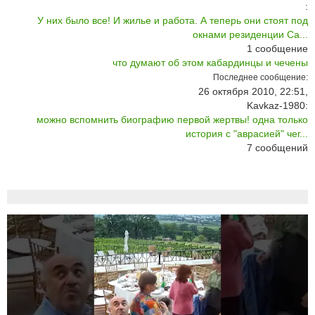
:
У них было все! И жилье и работа. А теперь они стоят под
окнами резиденции Са...
1
сообщение
что думают об этом кабардинцы и чечены
Последнее сообщение:
26 октября 2010, 22:51,
Kavkaz-1980:
можно вспомнить биографию первой жертвы! одна только
история с "аврасией" чег...
7
сообщений