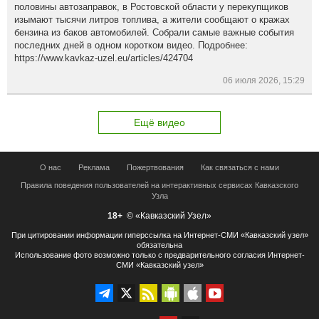
половины автозаправок, в Ростовской области у перекупщиков
изымают тысячи литров топлива, а жители сообщают о кражах
бензина из баков автомобилей. Собрали самые важные события
последних дней в одном коротком видео. Подробнее:
https://www.kavkaz-uzel.eu/articles/424704
06 июля 2026, 15:29
Ещё видео
О нас
Реклама
Пожертвования
Как связаться с нами
Правила поведения пользователей на интерактивных сервисах Кавказского
Узла
18+
© «Кавказский Узел»
При цитировании информации гиперссылка на Интернет-СМИ «Кавказский узел»
обязательна
Использование фото возможно только с предварительного согласия Интернет-
СМИ «Кавказский узел»