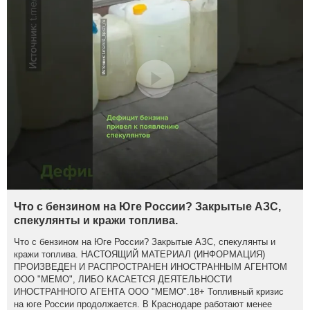
Что с бензином на Юге России? Закрытые АЗС,
спекулянты и кражи топлива.
Что с бензином на Юге России? Закрытые АЗС, спекулянты и
кражи топлива. НАСТОЯЩИЙ МАТЕРИАЛ (ИНФОРМАЦИЯ)
ПРОИЗВЕДЕН И РАСПРОСТРАНЕН ИНОСТРАННЫМ АГЕНТОМ
ООО "МЕМО", ЛИБО КАСАЕТСЯ ДЕЯТЕЛЬНОСТИ
ИНОСТРАННОГО АГЕНТА ООО "МЕМО".18+ Топливный кризис
на юге России продолжается. В Краснодаре работают менее