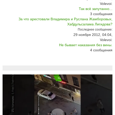
Volevoi:
Так всё запутанно...
3
сообщения
За что арестовали Владимира и Руслана Жамборовых,
Хабдульсалама Лигидова?
Последнее сообщение:
29 ноября 2012, 04:04,
Volevoi:
Не бывает наказания без вины.
4
сообщения