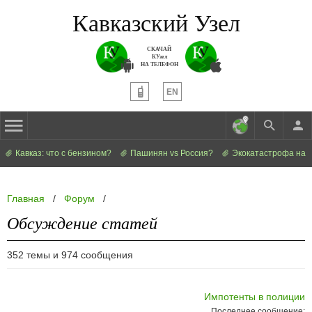
Кавказский Узел
СКАЧАЙ
КУзел
НА ТЕЛЕФОН
EN
Кавказ: что с бензином?
Пашинян vs Россия?
Экокатастрофа на 
Главная
/
Форум
/
Обсуждение статей
352 темы и 974 сообщения
Импотенты в полиции
Последнее сообщение: