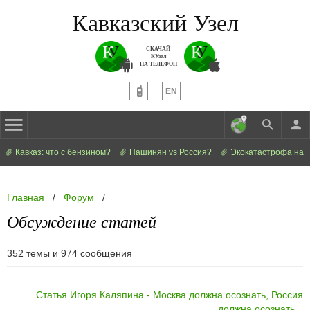
Кавказский Узел
СКАЧАЙ
КУзел
НА ТЕЛЕФОН
EN
Кавказ: что с бензином?
Пашинян vs Россия?
Экокатастрофа на 
Главная
/
Форум
/
Обсуждение статей
352 темы и 974 сообщения
Статья Игоря Каляпина - Москва должна осознать, Россия
должна осознать...