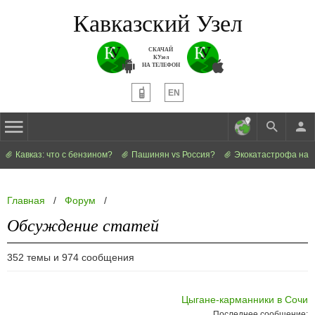
Кавказский Узел
СКАЧАЙ
КУзел
НА ТЕЛЕФОН
EN
Кавказ: что с бензином?
Пашинян vs Россия?
Экокатастрофа на 
Главная
/
Форум
/
Обсуждение статей
352 темы и 974 сообщения
Цыгане-карманники в Сочи
Последнее сообщение: