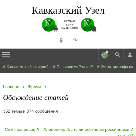
Кавказский Узел
СКАЧАЙ
КУзел
НА ТЕЛЕФОН
EN
Кавказ: что с бензином?
Пашинян vs Россия?
Экокатастрофа на 
Главная
/
Форум
/
Обсуждение статей
352 темы и 974 сообщения
Семь вопросов А.Г.Хлопонину /Быть ли осетинам россиянами 2
сорта?/