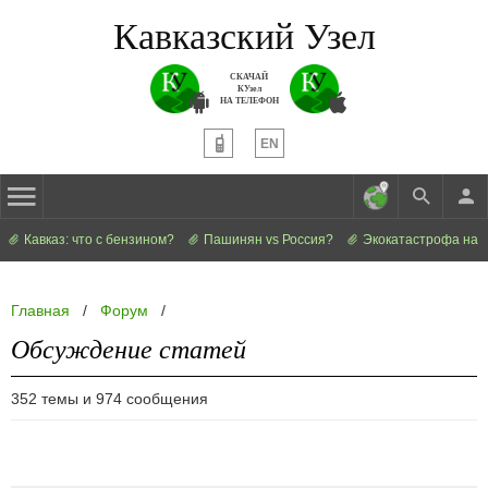
Кавказский Узел
СКАЧАЙ
КУзел
НА ТЕЛЕФОН
EN
Кавказ: что с бензином?
Пашинян vs Россия?
Экокатастрофа на 
Главная
/
Форум
/
Обсуждение статей
352 темы и 974 сообщения