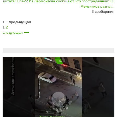
цитата: Lina22 Из Лермонтова сообщают, что "пострадавший" О.
Мельников разгул...
3
сообщения
⟵
предыдущая
1
2
следующая
⟶