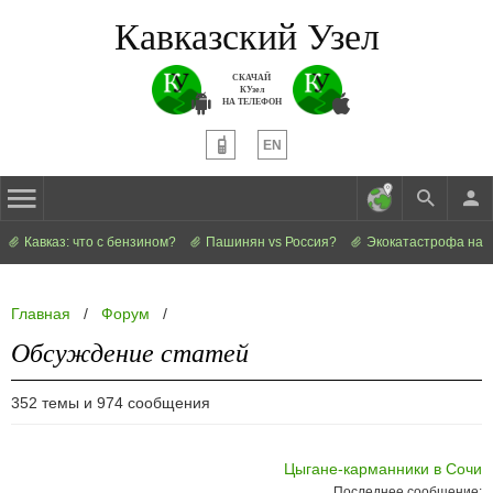
Кавказский Узел
СКАЧАЙ
КУзел
НА ТЕЛЕФОН
EN
Кавказ: что с бензином?
Пашинян vs Россия?
Экокатастрофа на 
Главная
/
Форум
/
Обсуждение статей
352 темы и 974 сообщения
Цыгане-карманники в Сочи
Последнее сообщение: