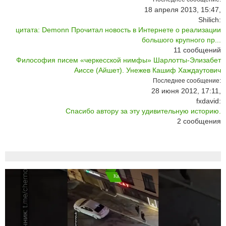
18 апреля 2013, 15:47,
Shilich:
цитата: Demonn Прочитал новость в Интернете о реализации
большого крупного пр...
11
сообщений
Философия писем «черкесской нимфы» Шарлотты-Элизабет
Аиссе (Айшет). Унежев Кашиф Хаждаутович
Последнее сообщение:
28 июня 2012, 17:11,
fxdavid:
Спасибо автору за эту удивительную историю.
2
сообщения