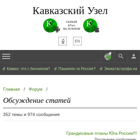
Кавказский Узел
СКАЧАЙ
КУзел
НА ТЕЛЕФОН
EN
Кавказ: что с бензином?
Пашинян vs Россия?
Экокатастрофа на 
Главная
/
Форум
/
Обсуждение статей
352 темы и 974 сообщения
Грандиозные планы Юга России!!!
Последнее сообщение: