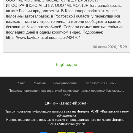
ООО "МЕМО", ЛИБО КАСАЕТСЯ ДЕЯТЕЛЬНОСТИ
ИНОСТРАННОГО АГЕНТА ООО "МЕМО".18+ Топливный кризис
на юге России продолжается. В Краснодаре работают менее
половины автозаправок, в Ростовской области у перекупщиков
изымают тысячи литров топлива, а жители сообщают о кражах
бензина из баков автомобилей. Собрали самые важные события
последних дней в одном коротком видео. Подробнее:
https://www.kavkaz-uzel.eu/articles/424704
06 июля 2026, 15:29
Ещё видео
О нас
Реклама
Пожертвования
Как связаться с нами
Правила поведения пользователей на интерактивных сервисах Кавказского
Узла
18+
© «Кавказский Узел»
При цитировании информации гиперссылка на Интернет-СМИ «Кавказский узел»
обязательна
Использование фото возможно только с предварительного согласия Интернет-
СМИ «Кавказский узел»