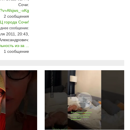
Сочи:
h?v=Afsjws_-xKg
2
сообщения
Ц города Сочи!
днее сообщение:
ля 2011, 20:43,
Александрович:
ость из-за ...
1
сообщение