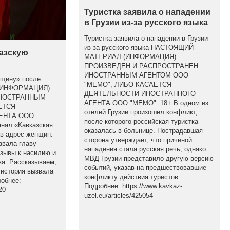
Туристка заявила о нападении
в Грузии из-за русского языка
Туристка заявила о нападении в Грузии
из-за русского языка НАСТОЯЩИЙ
казскую
МАТЕРИАЛ (ИНФОРМАЦИЯ)
ПРОИЗВЕДЕН И РАСПРОСТРАНЕН
ИНОСТРАННЫМ АГЕНТОМ ООО
бщину» после
"МЕМО", ЛИБО КАСАЕТСЯ
(ИНФОРМАЦИЯ)
ДЕЯТЕЛЬНОСТИ ИНОСТРАННОГО
ИНОСТРАННЫМ
АГЕНТА ООО "МЕМО". 18+ В одном из
ЕТСЯ
отелей Грузии произошел конфликт,
ЕНТА ООО
после которого российская туристка
анал «Кавказская
оказалась в больнице. Пострадавшая
 в адрес женщин.
сторона утверждает, что причиной
звала главу
нападения стала русская речь, однако
изывы к насилию и
МВД Грузии представило другую версию
а. Рассказываем,
событий, указав на предшествовавшие
 история вызвала
конфликту действия туристов.
обнее:
Подробнее: https://www.kavkaz-
20
uzel.eu/articles/425054