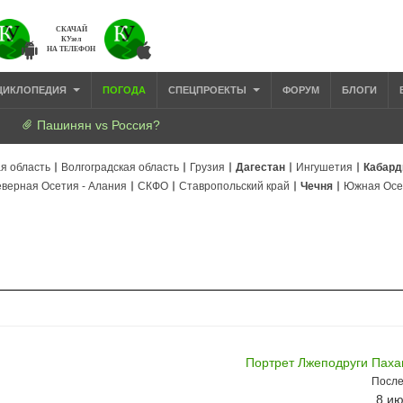
СКАЧАЙ
КУзел
НА ТЕЛЕФОН
ЦИКЛОПЕДИЯ
ПОГОДА
СПЕЦПРОЕКТЫ
ФОРУМ
БЛОГИ
Пашинян vs Россия?
я область
Волгоградская область
Грузия
Дагестан
Ингушетия
Кабард
верная Осетия - Алания
СКФО
Ставропольский край
Чечня
Южная Осе
Портрет Лжеподруги Паха
После
8 ию