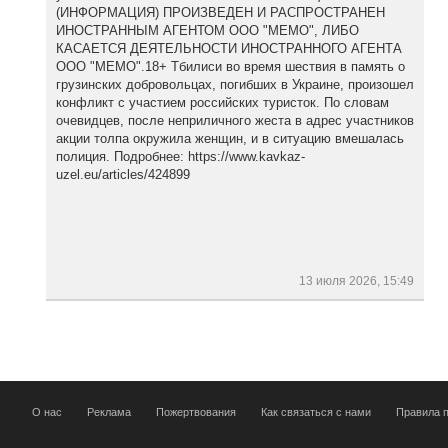
(ИНФОРМАЦИЯ) ПРОИЗВЕДЕН И РАСПРОСТРАНЕН
ИНОСТРАННЫМ АГЕНТОМ ООО "МЕМО", ЛИБО
КАСАЕТСЯ ДЕЯТЕЛЬНОСТИ ИНОСТРАННОГО АГЕНТА
ООО "МЕМО".18+ Тбилиси во время шествия в память о
грузинских добровольцах, погибших в Украине, произошел
конфликт с участием российских туристок. По словам
очевидцев, после неприличного жеста в адрес участников
акции толпа окружила женщин, и в ситуацию вмешалась
полиция. Подробнее: https://www.kavkaz-
uzel.eu/articles/424899
13 июля 2026, 15:49
О нас
Реклама
Пожертвования
Как связаться с нами
Правила п