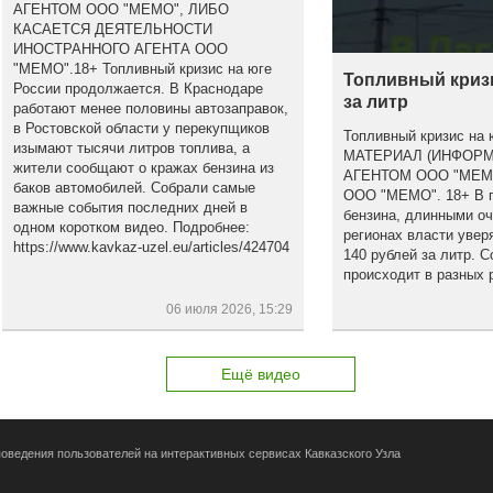
АГЕНТОМ ООО "МЕМО", ЛИБО
КАСАЕТСЯ ДЕЯТЕЛЬНОСТИ
ИНОСТРАННОГО АГЕНТА ООО
"МЕМО".18+ Топливный кризис на юге
Топливный кризи
России продолжается. В Краснодаре
за литр
работают менее половины автозаправок,
в Ростовской области у перекупщиков
Топливный кризис на
изымают тысячи литров топлива, а
МАТЕРИАЛ (ИНФОР
жители сообщают о кражах бензина из
АГЕНТОМ ООО "МЕМ
баков автомобилей. Собрали самые
ООО "МЕМО". 18+ В по
важные события последних дней в
бензина, длинными оч
одном коротком видео. Подробнее:
регионах власти увер
https://www.kavkaz-uzel.eu/articles/424704
140 рублей за литр. С
происходит в разных 
06 июля 2026, 15:29
Ещё видео
оведения пользователей на интерактивных сервисах Кавказского Узла