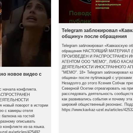
Telegram заблокировал «Кав
общину» после обращения
Telegram заблокировал «Кавказскую о
обращения НАСТОЯЩИЙ МАТЕРИАЛ 
ПРОИЗВЕДЕН И РАСПРОСТРАНЕН 
АГЕНТОМ ООО "МЕМО", ЛИБО КАСА
ДЕЯТЕЛЬНОСТИ ИНОСТРАННОГО АГ
"МЕМО". 18+ Telegram заблокировал к
но новое видео с
община» после публикаций с угрозами
Незадолго до этого Ксения Собчак при
Северной Осетии отреагировать на пр
с начала конфликта.
расследовать деятельность сообществ
АСПРОСТРАНЕН
как развивались события и почему эта
ДЕЯТЕЛЬНОСТИ
широкий общественный резонанс. Подр
новый поворот в истории
https://www.kavkaz-uzel.eu/articles/4253
ео с камеры отеля
 балкона на гостей
-разному описывать
о конфликте из-за языка.
zel.eu/articles/425492