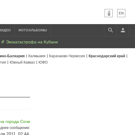
EN
ВИДЕО
ФОТОАЛЬБОМЫ
Экокатастрофа на Кубани
ино-Балкария
Калмыкия
Карачаево-Черкесия
Краснодарский край
тия
Южный Кавказ
ЮФО
на города Сочи
днее сообщение:
ля 2011, 02:44,