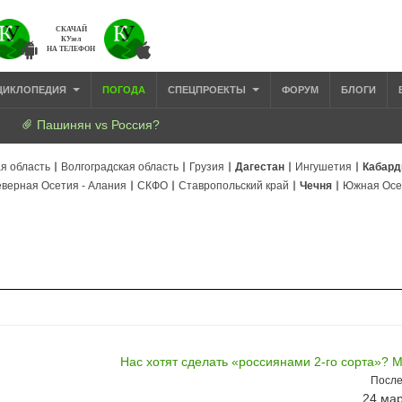
СКАЧАЙ
КУзел
НА ТЕЛЕФОН
ЦИКЛОПЕДИЯ
ПОГОДА
СПЕЦПРОЕКТЫ
ФОРУМ
БЛОГИ
Пашинян vs Россия?
я область
Волгоградская область
Грузия
Дагестан
Ингушетия
Кабард
верная Осетия - Алания
СКФО
Ставропольский край
Чечня
Южная Осе
Нас хотят сделать «россиянами 2-го сорта»? 
После
24 мар