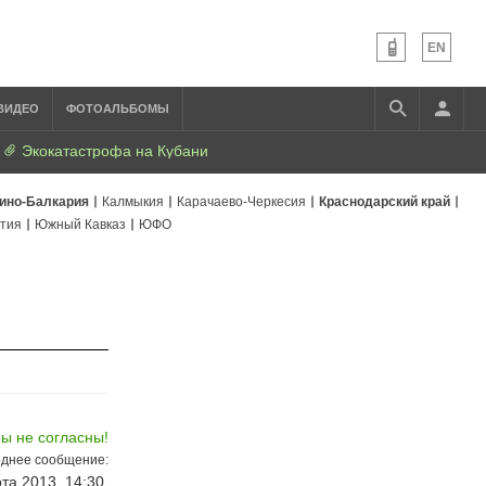
EN
ВИДЕО
ФОТОАЛЬБОМЫ
Экокатастрофа на Кубани
ино-Балкария
Калмыкия
Карачаево-Черкесия
Краснодарский край
тия
Южный Кавказ
ЮФО
Мы не согласны!
днее сообщение:
та 2013, 14:30,