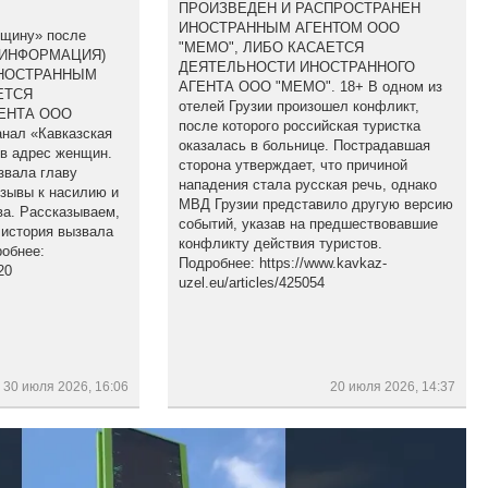
ПРОИЗВЕДЕН И РАСПРОСТРАНЕН
ИНОСТРАННЫМ АГЕНТОМ ООО
бщину» после
"МЕМО", ЛИБО КАСАЕТСЯ
(ИНФОРМАЦИЯ)
ДЕЯТЕЛЬНОСТИ ИНОСТРАННОГО
ИНОСТРАННЫМ
АГЕНТА ООО "МЕМО". 18+ В одном из
ЕТСЯ
отелей Грузии произошел конфликт,
ЕНТА ООО
после которого российская туристка
анал «Кавказская
оказалась в больнице. Пострадавшая
 в адрес женщин.
сторона утверждает, что причиной
звала главу
нападения стала русская речь, однако
изывы к насилию и
МВД Грузии представило другую версию
а. Рассказываем,
событий, указав на предшествовавшие
 история вызвала
конфликту действия туристов.
обнее:
Подробнее: https://www.kavkaz-
20
uzel.eu/articles/425054
30 июля 2026, 16:06
20 июля 2026, 14:37