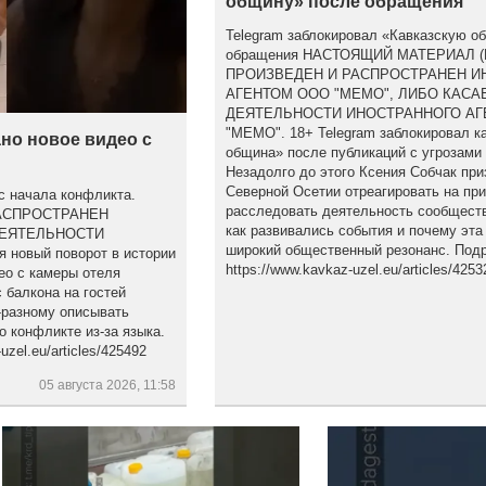
общину» после обращения
Telegram заблокировал «Кавказскую о
обращения НАСТОЯЩИЙ МАТЕРИАЛ 
ПРОИЗВЕДЕН И РАСПРОСТРАНЕН 
АГЕНТОМ ООО "МЕМО", ЛИБО КАСА
ДЕЯТЕЛЬНОСТИ ИНОСТРАННОГО АГ
"МЕМО". 18+ Telegram заблокировал к
но новое видео с
община» после публикаций с угрозами
Незадолго до этого Ксения Собчак при
Северной Осетии отреагировать на пр
с начала конфликта.
расследовать деятельность сообществ
АСПРОСТРАНЕН
как развивались события и почему эта
ДЕЯТЕЛЬНОСТИ
широкий общественный резонанс. Подр
новый поворот в истории
https://www.kavkaz-uzel.eu/articles/4253
ео с камеры отеля
 балкона на гостей
-разному описывать
о конфликте из-за языка.
zel.eu/articles/425492
05 августа 2026, 11:58