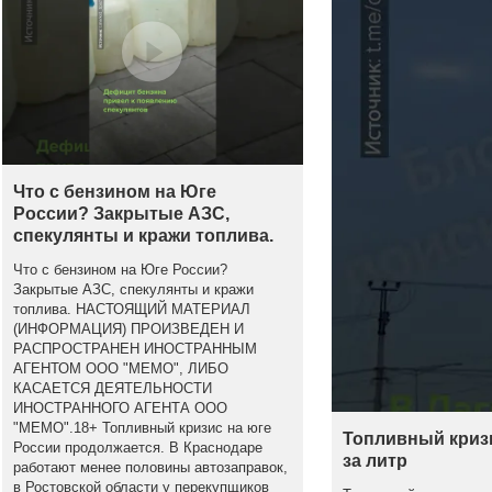
Что с бензином на Юге
России? Закрытые АЗС,
спекулянты и кражи топлива.
Что с бензином на Юге России?
Закрытые АЗС, спекулянты и кражи
топлива. НАСТОЯЩИЙ МАТЕРИАЛ
(ИНФОРМАЦИЯ) ПРОИЗВЕДЕН И
РАСПРОСТРАНЕН ИНОСТРАННЫМ
АГЕНТОМ ООО "МЕМО", ЛИБО
КАСАЕТСЯ ДЕЯТЕЛЬНОСТИ
ИНОСТРАННОГО АГЕНТА ООО
"МЕМО".18+ Топливный кризис на юге
Топливный кризи
России продолжается. В Краснодаре
за литр
работают менее половины автозаправок,
в Ростовской области у перекупщиков