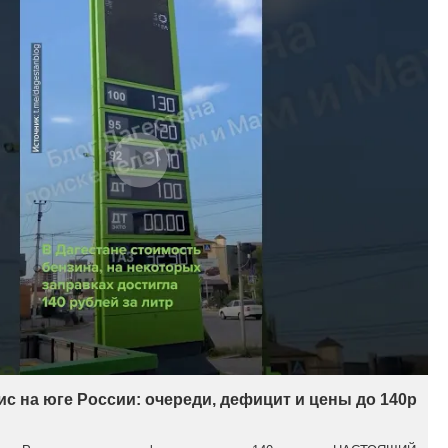
с на юге России: очереди, дефицит и цены до 140р