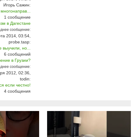
Игорь Сажин:
многонаправ...
1
сообщение
зм в Дагестане
днее сообщение:
та 2014, 03:54,
probe.tasp:
 выучили, но...
6
сообщений
ение в Грузии?
днее сообщение:
ря 2012, 02:36,
todin:
ся если честно!
4
сообщения