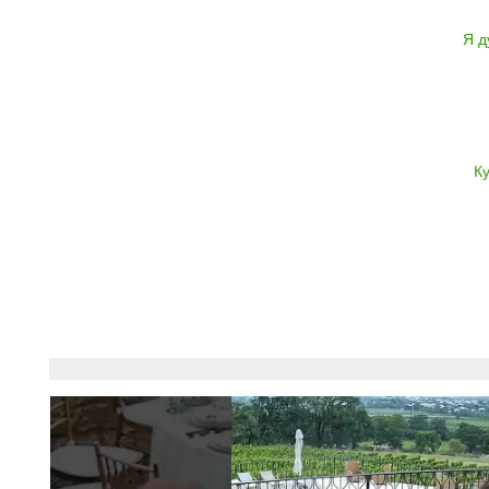
Я д
К