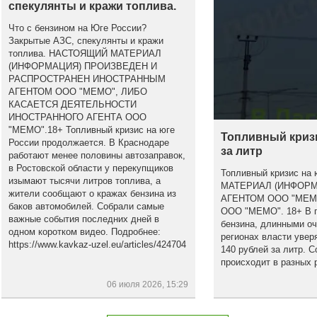
спекулянты и кражи топлива.
Что с бензином на Юге России?
Закрытые АЗС, спекулянты и кражи
топлива. НАСТОЯЩИЙ МАТЕРИАЛ
(ИНФОРМАЦИЯ) ПРОИЗВЕДЕН И
РАСПРОСТРАНЕН ИНОСТРАННЫМ
АГЕНТОМ ООО "МЕМО", ЛИБО
КАСАЕТСЯ ДЕЯТЕЛЬНОСТИ
ИНОСТРАННОГО АГЕНТА ООО
"МЕМО".18+ Топливный кризис на юге
Топливный кризи
России продолжается. В Краснодаре
за литр
работают менее половины автозаправок,
в Ростовской области у перекупщиков
Топливный кризис на
изымают тысячи литров топлива, а
МАТЕРИАЛ (ИНФОР
жители сообщают о кражах бензина из
АГЕНТОМ ООО "МЕМ
баков автомобилей. Собрали самые
ООО "МЕМО". 18+ В по
важные события последних дней в
бензина, длинными оч
одном коротком видео. Подробнее:
регионах власти увер
https://www.kavkaz-uzel.eu/articles/424704
140 рублей за литр. С
происходит в разных 
06 июля 2026, 15:29