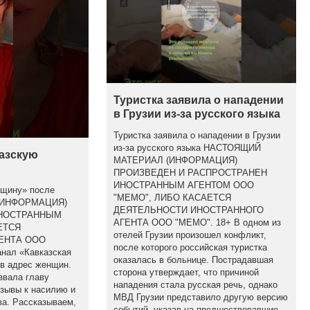
Туристка заявила о нападении
в Грузии из-за русского языка
Туристка заявила о нападении в Грузии
из-за русского языка НАСТОЯЩИЙ
казскую
МАТЕРИАЛ (ИНФОРМАЦИЯ)
ПРОИЗВЕДЕН И РАСПРОСТРАНЕН
ИНОСТРАННЫМ АГЕНТОМ ООО
бщину» после
"МЕМО", ЛИБО КАСАЕТСЯ
(ИНФОРМАЦИЯ)
ДЕЯТЕЛЬНОСТИ ИНОСТРАННОГО
ИНОСТРАННЫМ
АГЕНТА ООО "МЕМО". 18+ В одном из
ЕТСЯ
отелей Грузии произошел конфликт,
ЕНТА ООО
после которого российская туристка
анал «Кавказская
оказалась в больнице. Пострадавшая
 в адрес женщин.
сторона утверждает, что причиной
звала главу
нападения стала русская речь, однако
изывы к насилию и
МВД Грузии представило другую версию
а. Рассказываем,
событий, указав на предшествовавшие