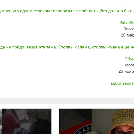
умаю, что одним страхом терроризм не победить. Это должно быть 
Вахаби
После
26 мар
уда не пойди, везде эта тема. Столпы Ислама, столпы имана еще не
Обуч
После
29 нояб
мало верит