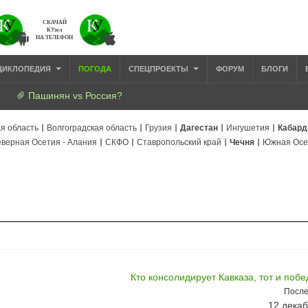
СКАЧАЙ
КУзел
НА ТЕЛЕФОН
ЦИКЛОПЕДИЯ
ПОГОДА
СПЕЦПРОЕКТЫ
ФОРУМ
БЛОГИ
Пашинян vs Россия?
я область
Волгоградская область
Грузия
Дагестан
Ингушетия
Кабард
верная Осетия - Алания
СКФО
Ставропольский край
Чечня
Южная Осе
Кто консолидирует Кавказа, тот и поб
После
12 декаб