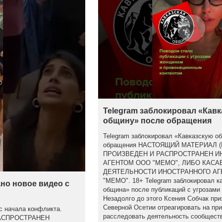
Telegram заблокировал «Кав
общину» после обращения
Telegram заблокировал «Кавказскую о
обращения НАСТОЯЩИЙ МАТЕРИАЛ 
ПРОИЗВЕДЕН И РАСПРОСТРАНЕН 
АГЕНТОМ ООО "МЕМО", ЛИБО КАСА
ДЕЯТЕЛЬНОСТИ ИНОСТРАННОГО АГ
"МЕМО". 18+ Telegram заблокировал к
но новое видео с
община» после публикаций с угрозами
Незадолго до этого Ксения Собчак при
Северной Осетии отреагировать на пр
с начала конфликта.
расследовать деятельность сообществ
АСПРОСТРАНЕН