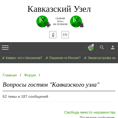
Кавказский Узел
СКАЧАЙ
КУзел
НА ТЕЛЕФОН
EN
Кавказ: что с бензином?
Пашинян vs Россия?
Экокатастрофа на 
Главная
/
Форум
/
Вопросы гостям "Кавказского узла"
62 темы и 187 сообщений
Свобода вместо неравенства
Последнее сообщение: