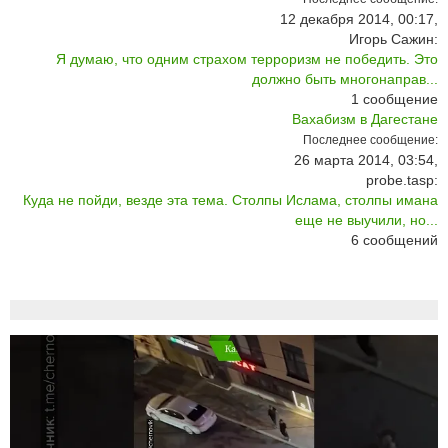
12 декабря 2014, 00:17,
Игорь Сажин:
Я думаю, что одним страхом терроризм не победить. Это
должно быть многонаправ...
1
сообщение
Вахабизм в Дагестане
Последнее сообщение:
26 марта 2014, 03:54,
probe.tasp:
Куда не пойди, везде эта тема. Столпы Ислама, столпы имана
еще не выучили, но...
6
сообщений