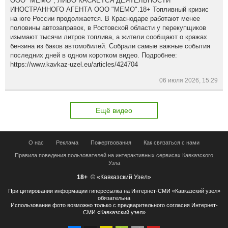
ООО "МЕМО", ЛИБО КАСАЕТСЯ ДЕЯТЕЛЬНОСТИ
ИНОСТРАННОГО АГЕНТА ООО "МЕМО".18+ Топливный кризис
на юге России продолжается. В Краснодаре работают менее
половины автозаправок, в Ростовской области у перекупщиков
изымают тысячи литров топлива, а жители сообщают о кражах
бензина из баков автомобилей. Собрали самые важные события
последних дней в одном коротком видео. Подробнее:
https://www.kavkaz-uzel.eu/articles/424704
06 июля 2026, 15:29
Ещё видео
О нас
Реклама
Пожертвования
Как связаться с нами
Правила поведения пользователей на интерактивных сервисах Кавказского
Узла
18+
© «Кавказский Узел»
При цитировании информации гиперссылка на Интернет-СМИ «Кавказский узел»
обязательна
Использование фото возможно только с предварительного согласия Интернет-
СМИ «Кавказский узел»