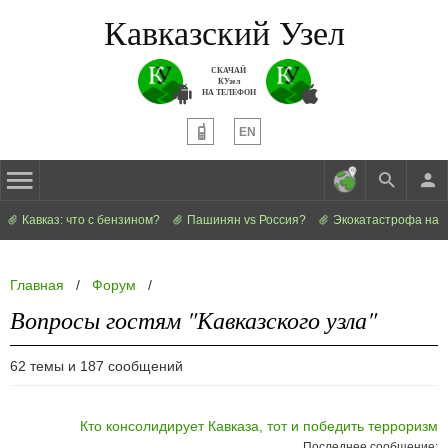
Кавказский Узел
СКАЧАЙ
КУзел
НА ТЕЛЕФОН
EN
Кавказ: что с бензином?
Пашинян vs Россия?
Экокатастрофа на 
Главная
/
Форум
/
Вопросы гостям "Кавказского узла"
62 темы и 187 сообщений
Кто консолидирует Кавказа, тот и победить терроризм
Последнее сообщение: