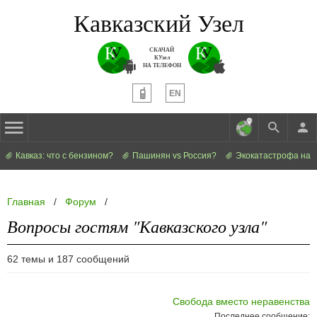
Кавказский Узел
СКАЧАЙ
КУзел
НА ТЕЛЕФОН
EN
Кавказ: что с бензином?
Пашинян vs Россия?
Экокатастрофа на 
Главная
/
Форум
/
Вопросы гостям "Кавказского узла"
62 темы и 187 сообщений
Свобода вместо неравенства
Последнее сообщение: