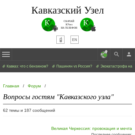
Кавказский Узел
СКАЧАЙ
КУзел
НА ТЕЛЕФОН
EN
Кавказ: что с бензином?
Пашинян vs Россия?
Экокатастрофа на 
Главная
/
Форум
/
Вопросы гостям "Кавказского узла"
62 темы и 187 сообщений
Великая Черкессия: провокация и мечта
Последнее сообщение: