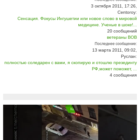
3 октября 2011, 17:26,
Centoroy:
Сенсация. Фокусы Ингушетии или новое слово в мировой
медицине. Ученые в шоке!...
20
сообщений
ветераны ВОВ
Последнее сообщение:
13 марта 2011, 09:02,
Руслан:
полностью соледарен с вами, я скопирую и отошлю презединту
РФ,может поможет, ...
4
сообщения