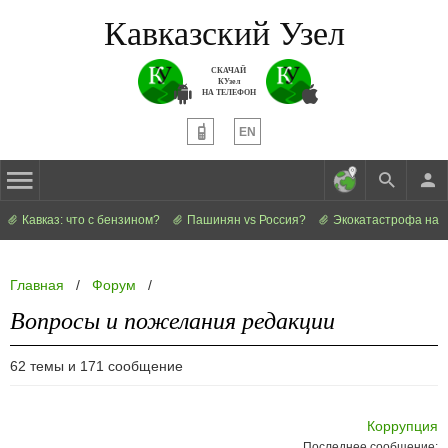
Кавказский Узел
СКАЧАЙ
КУзел
НА ТЕЛЕФОН
EN
Кавказ: что с бензином?
Пашинян vs Россия?
Экокатастрофа на 
Главная
/
Форум
/
Вопросы и пожелания редакции
62 темы и 171 сообщение
Коррупция
Последнее сообщение: