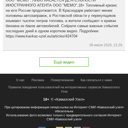
ООО "МЕМО", ЛИБО КАСАЕТСЯ ДЕЯТЕЛЬНОСТИ
ИНОСТРАННОГО АГЕНТА ООО "МЕМО".18+ Топливный кризис
на юге России продолжается. В Краснодаре работают менее
половины автозаправок, в Ростовской области у перекупщиков
изымают тысячи литров топлива, а жители сообщают о кражах
бензина из баков автомобилей. Собрали самые важные события
последних дней в одном коротком видео. Подробнее:
https://www.kavkaz-uzel.eu/articles/424704
06 июля 2026, 15:29
Ещё видео
О нас
Реклама
Пожертвования
Как связаться с нами
Правила поведения пользователей на интерактивных сервисах Кавказского
Узла
18+
© «Кавказский Узел»
При цитировании информации гиперссылка на Интернет-СМИ «Кавказский узел»
обязательна
Использование фото возможно только с предварительного согласия Интернет-
СМИ «Кавказский узел»