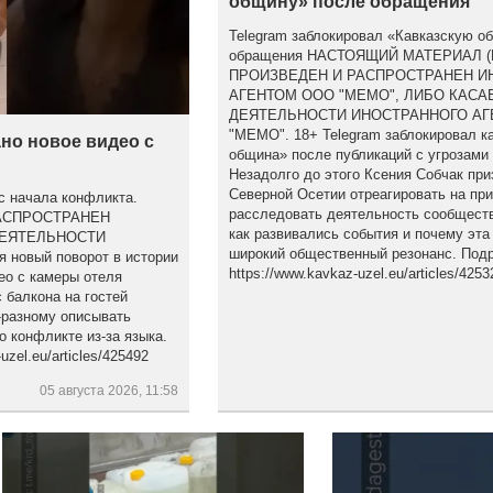
общину» после обращения
Telegram заблокировал «Кавказскую о
обращения НАСТОЯЩИЙ МАТЕРИАЛ 
ПРОИЗВЕДЕН И РАСПРОСТРАНЕН 
АГЕНТОМ ООО "МЕМО", ЛИБО КАСА
ДЕЯТЕЛЬНОСТИ ИНОСТРАННОГО АГ
"МЕМО". 18+ Telegram заблокировал к
но новое видео с
община» после публикаций с угрозами
Незадолго до этого Ксения Собчак при
Северной Осетии отреагировать на пр
с начала конфликта.
расследовать деятельность сообществ
АСПРОСТРАНЕН
как развивались события и почему эта
ДЕЯТЕЛЬНОСТИ
широкий общественный резонанс. Подр
новый поворот в истории
https://www.kavkaz-uzel.eu/articles/4253
ео с камеры отеля
 балкона на гостей
-разному описывать
о конфликте из-за языка.
zel.eu/articles/425492
05 августа 2026, 11:58