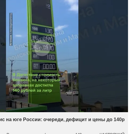
с на юге России: очереди, дефицит и цены до 140р