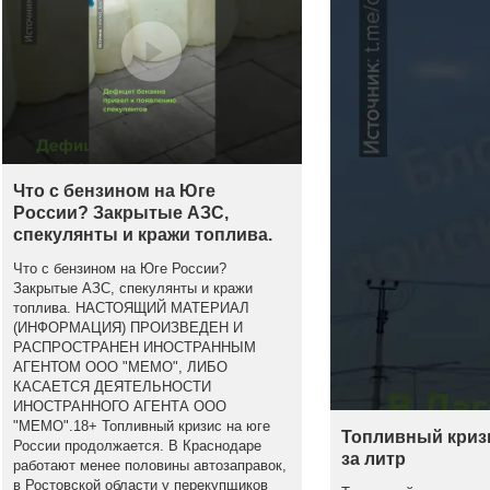
Что с бензином на Юге
России? Закрытые АЗС,
спекулянты и кражи топлива.
Что с бензином на Юге России?
Закрытые АЗС, спекулянты и кражи
топлива. НАСТОЯЩИЙ МАТЕРИАЛ
(ИНФОРМАЦИЯ) ПРОИЗВЕДЕН И
РАСПРОСТРАНЕН ИНОСТРАННЫМ
АГЕНТОМ ООО "МЕМО", ЛИБО
КАСАЕТСЯ ДЕЯТЕЛЬНОСТИ
ИНОСТРАННОГО АГЕНТА ООО
"МЕМО".18+ Топливный кризис на юге
Топливный кризи
России продолжается. В Краснодаре
за литр
работают менее половины автозаправок,
в Ростовской области у перекупщиков