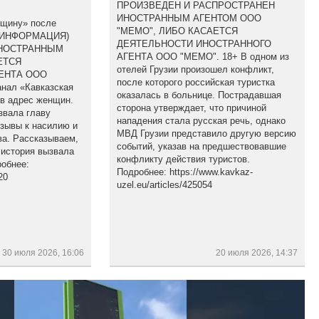
ПРОИЗВЕДЕН И РАСПРОСТРАНЕН
ИНОСТРАННЫМ АГЕНТОМ ООО
бщину» после
"МЕМО", ЛИБО КАСАЕТСЯ
(ИНФОРМАЦИЯ)
ДЕЯТЕЛЬНОСТИ ИНОСТРАННОГО
ИНОСТРАННЫМ
АГЕНТА ООО "МЕМО". 18+ В одном из
ЕТСЯ
отелей Грузии произошел конфликт,
ЕНТА ООО
после которого российская туристка
анал «Кавказская
оказалась в больнице. Пострадавшая
 в адрес женщин.
сторона утверждает, что причиной
звала главу
нападения стала русская речь, однако
изывы к насилию и
МВД Грузии представило другую версию
а. Рассказываем,
событий, указав на предшествовавшие
 история вызвала
конфликту действия туристов.
обнее:
Подробнее: https://www.kavkaz-
20
uzel.eu/articles/425054
30 июля 2026, 16:06
20 июля 2026, 14:37