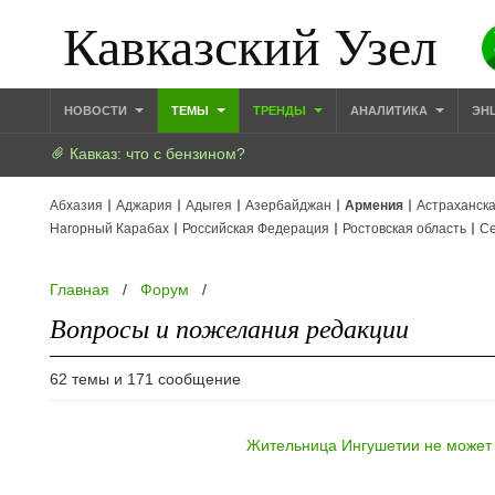
Кавказский Узел
НОВОСТИ
ТЕМЫ
ТРЕНДЫ
АНАЛИТИКА
ЭН
Кавказ: что с бензином?
Абхазия
Аджария
Адыгея
Азербайджан
Армения
Астраханска
Нагорный Карабах
Российская Федерация
Ростовская область
Се
Главная
/
Форум
/
Вопросы и пожелания редакции
62 темы и 171 сообщение
Жительница Ингушетии не может 