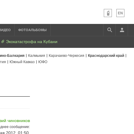
EN
ВИДЕО
ФОТОАЛЬБОМЫ
Экокатастрофа на Кубани
ино-Балкария
Калмыкия
Карачаево-Черкесия
Краснодарский край
тия
Южный Кавказ
ЮФО
вий чиновников
днее сообщение:
ая 2012, 01:50,