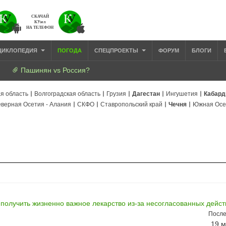
СКАЧАЙ
КУзел
НА ТЕЛЕФОН
ЦИКЛОПЕДИЯ
ПОГОДА
СПЕЦПРОЕКТЫ
ФОРУМ
БЛОГИ
Пашинян vs Россия?
я область
Волгоградская область
Грузия
Дагестан
Ингушетия
Кабард
верная Осетия - Алания
СКФО
Ставропольский край
Чечня
Южная Осе
получить жизненно важное лекарство из-за несогласованных дейст
После
19 м