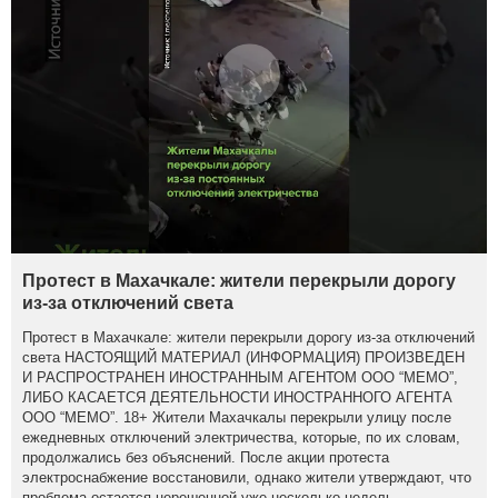
Протест в Махачкале: жители перекрыли дорогу
из-за отключений света
Протест в Махачкале: жители перекрыли дорогу из-за отключений
света НАСТОЯЩИЙ МАТЕРИАЛ (ИНФОРМАЦИЯ) ПРОИЗВЕДЕН
И РАСПРОСТРАНЕН ИНОСТРАННЫМ АГЕНТОМ ООО “МЕМО”,
ЛИБО КАСАЕТСЯ ДЕЯТЕЛЬНОСТИ ИНОСТРАННОГО АГЕНТА
ООО “МЕМО”. 18+ Жители Махачкалы перекрыли улицу после
ежедневных отключений электричества, которые, по их словам,
продолжались без объяснений. После акции протеста
электроснабжение восстановили, однако жители утверждают, что
проблема остается нерешенной уже несколько недель.