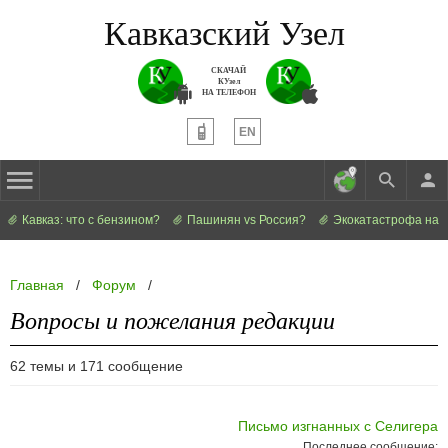
Кавказский Узел
СКАЧАЙ
КУзел
НА ТЕЛЕФОН
EN
Кавказ: что с бензином?
Пашинян vs Россия?
Экокатастрофа на 
Главная
/
Форум
/
Вопросы и пожелания редакции
62 темы и 171 сообщение
Письмо изгнанных с Селигера
Последнее сообщение: