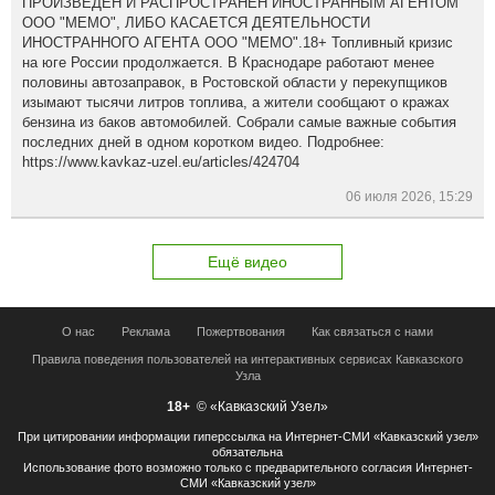
ПРОИЗВЕДЕН И РАСПРОСТРАНЕН ИНОСТРАННЫМ АГЕНТОМ
ООО "МЕМО", ЛИБО КАСАЕТСЯ ДЕЯТЕЛЬНОСТИ
ИНОСТРАННОГО АГЕНТА ООО "МЕМО".18+ Топливный кризис
на юге России продолжается. В Краснодаре работают менее
половины автозаправок, в Ростовской области у перекупщиков
изымают тысячи литров топлива, а жители сообщают о кражах
бензина из баков автомобилей. Собрали самые важные события
последних дней в одном коротком видео. Подробнее:
https://www.kavkaz-uzel.eu/articles/424704
06 июля 2026, 15:29
Ещё видео
О нас
Реклама
Пожертвования
Как связаться с нами
Правила поведения пользователей на интерактивных сервисах Кавказского
Узла
18+
© «Кавказский Узел»
При цитировании информации гиперссылка на Интернет-СМИ «Кавказский узел»
обязательна
Использование фото возможно только с предварительного согласия Интернет-
СМИ «Кавказский узел»