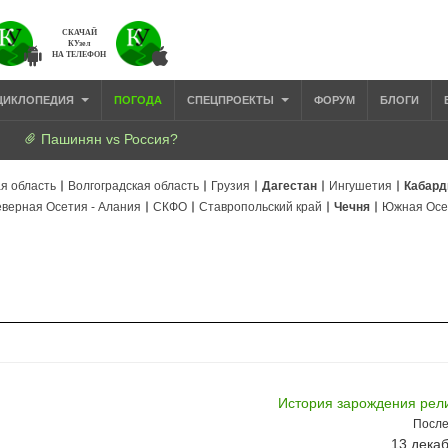
СКАЧАЙ
КУзел
НА ТЕЛЕФОН
ЦИКЛОПЕДИЯ
ПОГОДА
СПЕЦПРОЕКТЫ
ФОРУМ
БЛОГИ
Пашинян vs Россия?
я область
Волгоградская область
Грузия
Дагестан
Ингушетия
Кабард
верная Осетия - Алания
СКФО
Ставропольский край
Чечня
Южная Осе
История зарождения рели
После
13 декаб