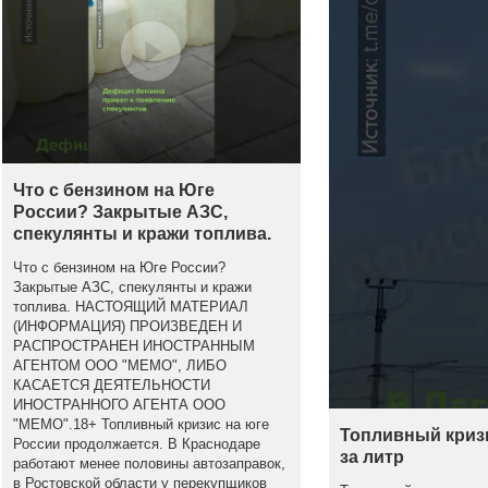
Что с бензином на Юге
России? Закрытые АЗС,
спекулянты и кражи топлива.
Что с бензином на Юге России?
Закрытые АЗС, спекулянты и кражи
топлива. НАСТОЯЩИЙ МАТЕРИАЛ
(ИНФОРМАЦИЯ) ПРОИЗВЕДЕН И
РАСПРОСТРАНЕН ИНОСТРАННЫМ
АГЕНТОМ ООО "МЕМО", ЛИБО
КАСАЕТСЯ ДЕЯТЕЛЬНОСТИ
ИНОСТРАННОГО АГЕНТА ООО
"МЕМО".18+ Топливный кризис на юге
Топливный кризи
России продолжается. В Краснодаре
за литр
работают менее половины автозаправок,
в Ростовской области у перекупщиков