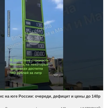
с на юге России: очереди, дефицит и цены до 140р