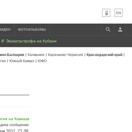
EN
ВИДЕО
ФОТОАЛЬБОМЫ
Экокатастрофа на Кубани
ино-Балкария
Калмыкия
Карачаево-Черкесия
Краснодарский край
тия
Южный Кавказ
ЮФО
гия на Кавказе
днее сообщение:
ря 2011, 21:38,