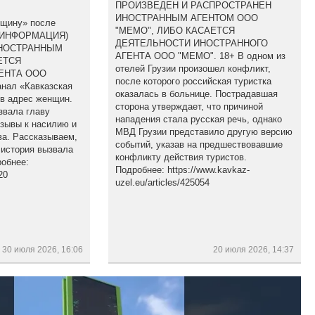
ПРОИЗВЕДЕН И РАСПРОСТРАНЕН
ИНОСТРАННЫМ АГЕНТОМ ООО
бщину» после
"МЕМО", ЛИБО КАСАЕТСЯ
(ИНФОРМАЦИЯ)
ДЕЯТЕЛЬНОСТИ ИНОСТРАННОГО
ИНОСТРАННЫМ
АГЕНТА ООО "МЕМО". 18+ В одном из
ЕТСЯ
отелей Грузии произошел конфликт,
ЕНТА ООО
после которого российская туристка
анал «Кавказская
оказалась в больнице. Пострадавшая
 в адрес женщин.
сторона утверждает, что причиной
звала главу
нападения стала русская речь, однако
изывы к насилию и
МВД Грузии представило другую версию
а. Рассказываем,
событий, указав на предшествовавшие
 история вызвала
конфликту действия туристов.
обнее:
Подробнее: https://www.kavkaz-
20
uzel.eu/articles/425054
30 июля 2026, 16:06
20 июля 2026, 14:37