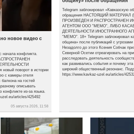
общину» после обращения
Telegram заблокировал «Кавказскую о
обращения НАСТОЯЩИЙ МАТЕРИАЛ 
ПРОИЗВЕДЕН И РАСПРОСТРАНЕН 
АГЕНТОМ ООО "МЕМО", ЛИБО КАСА
ДЕЯТЕЛЬНОСТИ ИНОСТРАННОГО АГ
"МЕМО". 18+ Telegram заблокировал к
но новое видео с
община» после публикаций с угрозами
Незадолго до этого Ксения Собчак при
Северной Осетии отреагировать на пр
с начала конфликта.
расследовать деятельность сообществ
АСПРОСТРАНЕН
как развивались события и почему эта
ДЕЯТЕЛЬНОСТИ
широкий общественный резонанс. Подр
новый поворот в истории
https://www.kavkaz-uzel.eu/articles/4253
ео с камеры отеля
 балкона на гостей
-разному описывать
о конфликте из-за языка.
zel.eu/articles/425492
05 августа 2026, 11:58