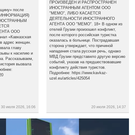
ПРОИЗВЕДЕН И РАСПРОСТРАНЕН
ИНОСТРАННЫМ АГЕНТОМ ООО
бщину» после
"МЕМО", ЛИБО КАСАЕТСЯ
(ИНФОРМАЦИЯ)
ДЕЯТЕЛЬНОСТИ ИНОСТРАННОГО
ИНОСТРАННЫМ
АГЕНТА ООО "МЕМО". 18+ В одном из
ЕТСЯ
отелей Грузии произошел конфликт,
ЕНТА ООО
после которого российская туристка
анал «Кавказская
оказалась в больнице. Пострадавшая
 в адрес женщин.
сторона утверждает, что причиной
звала главу
нападения стала русская речь, однако
изывы к насилию и
МВД Грузии представило другую версию
а. Рассказываем,
событий, указав на предшествовавшие
 история вызвала
конфликту действия туристов.
обнее:
Подробнее: https://www.kavkaz-
20
uzel.eu/articles/425054
30 июля 2026, 16:06
20 июля 2026, 14:37