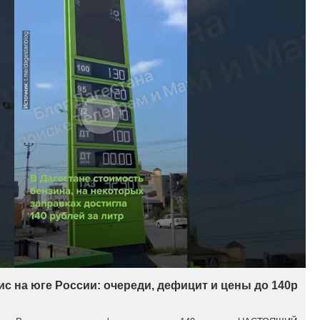
с на юге России: очереди, дефицит и цены до 140р