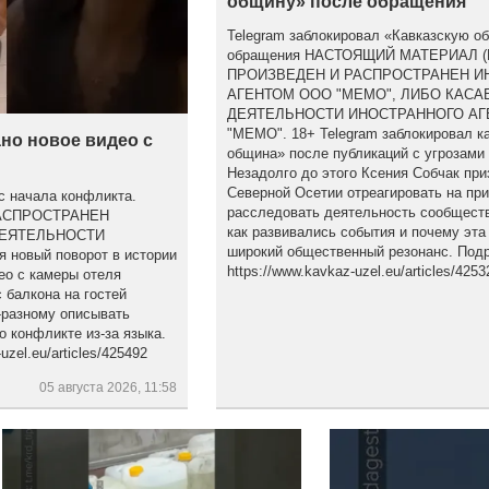
общину» после обращения
Telegram заблокировал «Кавказскую о
обращения НАСТОЯЩИЙ МАТЕРИАЛ 
ПРОИЗВЕДЕН И РАСПРОСТРАНЕН 
АГЕНТОМ ООО "МЕМО", ЛИБО КАСА
ДЕЯТЕЛЬНОСТИ ИНОСТРАННОГО АГ
"МЕМО". 18+ Telegram заблокировал к
но новое видео с
община» после публикаций с угрозами
Незадолго до этого Ксения Собчак при
Северной Осетии отреагировать на пр
с начала конфликта.
расследовать деятельность сообществ
АСПРОСТРАНЕН
как развивались события и почему эта
ДЕЯТЕЛЬНОСТИ
широкий общественный резонанс. Подр
новый поворот в истории
https://www.kavkaz-uzel.eu/articles/4253
ео с камеры отеля
 балкона на гостей
-разному описывать
о конфликте из-за языка.
zel.eu/articles/425492
05 августа 2026, 11:58