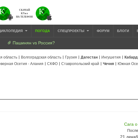
СКАЧАЙ
КУзел
НА ТЕЛЕФОН
ЦИКЛОПЕДИЯ
ПОГОДА
СПЕЦПРОЕКТЫ
ФОРУМ
БЛОГИ
Пашинян vs Россия?
я область
Волгоградская область
Грузия
Дагестан
Ингушетия
Кабард
верная Осетия - Алания
СКФО
Ставропольский край
Чечня
Южная Осе
Сага о
После
21 декаб