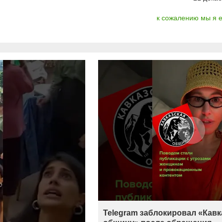
к сожалению мы я ег
Telegram заблокировал «Кав