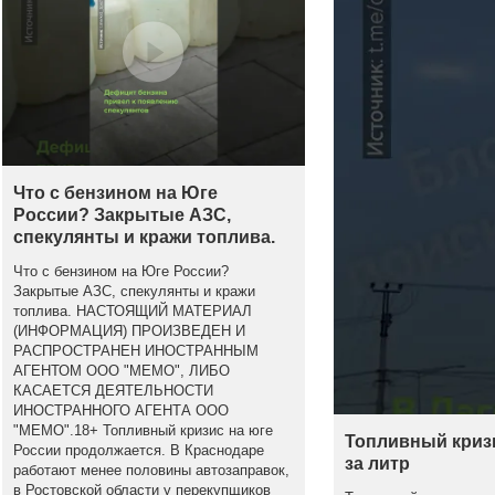
Что с бензином на Юге
России? Закрытые АЗС,
спекулянты и кражи топлива.
Что с бензином на Юге России?
Закрытые АЗС, спекулянты и кражи
топлива. НАСТОЯЩИЙ МАТЕРИАЛ
(ИНФОРМАЦИЯ) ПРОИЗВЕДЕН И
РАСПРОСТРАНЕН ИНОСТРАННЫМ
АГЕНТОМ ООО "МЕМО", ЛИБО
КАСАЕТСЯ ДЕЯТЕЛЬНОСТИ
ИНОСТРАННОГО АГЕНТА ООО
"МЕМО".18+ Топливный кризис на юге
Топливный кризи
России продолжается. В Краснодаре
за литр
работают менее половины автозаправок,
в Ростовской области у перекупщиков