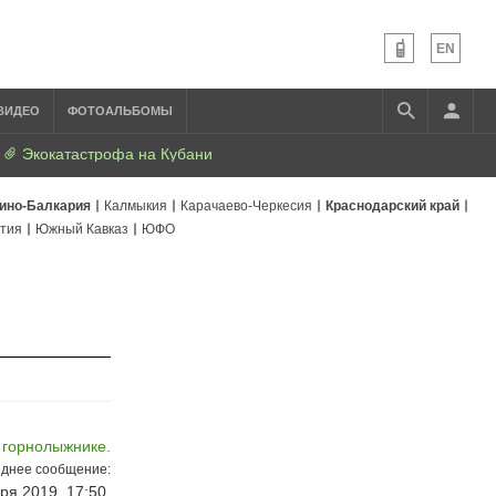
EN
ВИДЕО
ФОТОАЛЬБОМЫ
Экокатастрофа на Кубани
ино-Балкария
Калмыкия
Карачаево-Черкесия
Краснодарский край
тия
Южный Кавказ
ЮФО
 горнолыжнике.
днее сообщение:
ря 2019, 17:50,