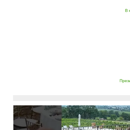
В 
През