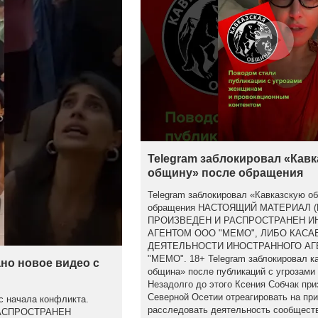
Telegram заблокировал «Кав
общину» после обращения
Telegram заблокировал «Кавказскую о
обращения НАСТОЯЩИЙ МАТЕРИАЛ 
ПРОИЗВЕДЕН И РАСПРОСТРАНЕН 
АГЕНТОМ ООО "МЕМО", ЛИБО КАСА
ДЕЯТЕЛЬНОСТИ ИНОСТРАННОГО АГ
"МЕМО". 18+ Telegram заблокировал к
но новое видео с
община» после публикаций с угрозами
Незадолго до этого Ксения Собчак при
Северной Осетии отреагировать на пр
с начала конфликта.
расследовать деятельность сообществ
АСПРОСТРАНЕН