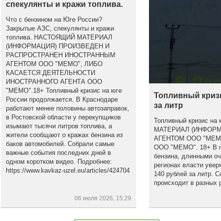
спекулянты и кражи топлива.
Что с бензином на Юге России?
Закрытые АЗС, спекулянты и кражи
топлива. НАСТОЯЩИЙ МАТЕРИАЛ
(ИНФОРМАЦИЯ) ПРОИЗВЕДЕН И
РАСПРОСТРАНЕН ИНОСТРАННЫМ
АГЕНТОМ ООО "МЕМО", ЛИБО
КАСАЕТСЯ ДЕЯТЕЛЬНОСТИ
ИНОСТРАННОГО АГЕНТА ООО
"МЕМО".18+ Топливный кризис на юге
Топливный кризи
России продолжается. В Краснодаре
за литр
работают менее половины автозаправок,
в Ростовской области у перекупщиков
Топливный кризис на
изымают тысячи литров топлива, а
МАТЕРИАЛ (ИНФОР
жители сообщают о кражах бензина из
АГЕНТОМ ООО "МЕМ
баков автомобилей. Собрали самые
ООО "МЕМО". 18+ В по
важные события последних дней в
бензина, длинными оч
одном коротком видео. Подробнее:
регионах власти увер
https://www.kavkaz-uzel.eu/articles/424704
140 рублей за литр. С
происходит в разных 
06 июля 2026, 15:29