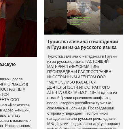
Туристка заявила о нападении
в Грузии из-за русского языка
Туристка заявила о нападении в Грузии
из-за русского языка НАСТОЯЩИЙ
казскую
МАТЕРИАЛ (ИНФОРМАЦИЯ)
ПРОИЗВЕДЕН И РАСПРОСТРАНЕН
ИНОСТРАННЫМ АГЕНТОМ ООО
бщину» после
"МЕМО", ЛИБО КАСАЕТСЯ
(ИНФОРМАЦИЯ)
ДЕЯТЕЛЬНОСТИ ИНОСТРАННОГО
ИНОСТРАННЫМ
АГЕНТА ООО "МЕМО". 18+ В одном из
ЕТСЯ
отелей Грузии произошел конфликт,
ЕНТА ООО
после которого российская туристка
анал «Кавказская
оказалась в больнице. Пострадавшая
 в адрес женщин.
сторона утверждает, что причиной
звала главу
нападения стала русская речь, однако
изывы к насилию и
МВД Грузии представило другую версию
а. Рассказываем,
событий, указав на предшествовавшие