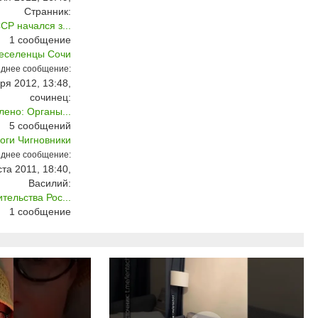
Странник:
СР начался з...
1
сообщение
еселенцы Сочи
днее сообщение:
ря 2012, 13:48,
сочинец:
лено: Органы...
5
сообщений
оги Чигновники
днее сообщение:
ста 2011, 18:40,
Василий:
ельства Рос...
1
сообщение