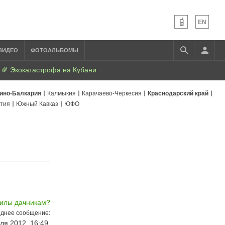
EN
ВИДЕО
ФОТОАЛЬБОМЫ
Экокатастрофа на Кубани
ино-Балкария
Калмыкия
Карачаево-Черкесия
Краснодарский край
тия
Южный Кавказ
ЮФО
вилы дачникам?
днее сообщение:
ля 2012, 16:49,