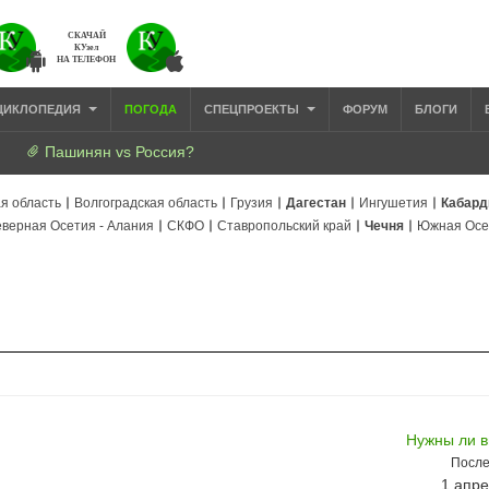
СКАЧАЙ
КУзел
НА ТЕЛЕФОН
ЦИКЛОПЕДИЯ
ПОГОДА
СПЕЦПРОЕКТЫ
ФОРУМ
БЛОГИ
Пашинян vs Россия?
я область
Волгоградская область
Грузия
Дагестан
Ингушетия
Кабард
верная Осетия - Алания
СКФО
Ставропольский край
Чечня
Южная Осе
Нужны ли 
После
1 апре