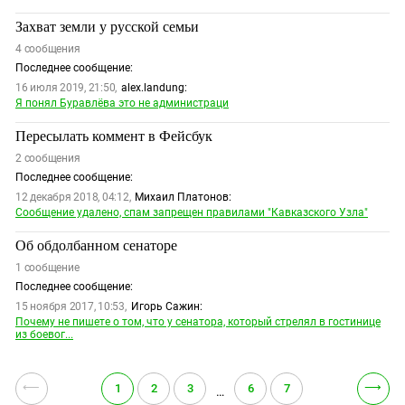
Захват земли у русской семьи
4
сообщения
Последнее сообщение:
16 июля 2019, 21:50,
alex.landung:
Я понял Буравлёва это не администраци
Пересылать коммент в Фейсбук
2
сообщения
Последнее сообщение:
12 декабря 2018, 04:12,
Михаил Платонов:
Сообщение удалено, спам запрещен правилами "Кавказского Узла"
Об обдолбанном сенаторе
1
сообщение
Последнее сообщение:
15 ноября 2017, 10:53,
Игорь Сажин:
Почему не пишете о том, что у сенатора, который стрелял в гостинице
из боевог...
⟵
⟶
1
2
3
6
7
…