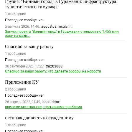
Грузия: ''Винный город'' в Гурджаани: инфраструктура
ЗАСТАВЛЯЕТ
Дагестан
туристического симулякра
КАВКАЗ ЗА ПАЛЕСТИНУ
1
сообщение
Ингушетия
ИНАКОМЫСЛИЕ В ЧЕЧНЕ
Последнее сообщение:
Кабардино-Балкария
ПРЕСЛЕДОВАНИЕ АКТИВИСТОВ
5 августа 2026, 14:46,
augustus_mcglynn:
МОБИЛИЗАЦИЯ И ПРОТЕСТЫ
Запуск проекта ''Винный город'' в Гурджаани стоимостью 1,455 млн
Калмыкия
лари на разр...
Карачаево-Черкесия
Спасибо за вашу работу
Краснодарский край
1
сообщение
Нагорный Карабах
Последнее сообщение:
30 сентября 2025, 17:27,
tm203888:
Российская Федерация
Спасибо за вашу работу, что делаете обзоры на новости
Ростовская область
Приложение КУ
Северная Осетия - Алания
2
сообщения
Последнее сообщение:
СКФО
26 апреля 2022, 01:49,
bocrushka:
Ставропольский край
приложение странное, с регионами проблема
Чечня
несправедливость к осужденному
Южная Осетия
1
сообщение
Последнее сообщение: