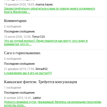
Южный Кавказ
19 декабря 2020, 18:05,
marna.hayes:
ЮФО
Здравствуйте!хочу обратиться к вам по поводу моего осужденого
брата Жилясова ...
Комментарии
2
сообщения
Последнее сообщение:
12 июля 2020, 12:00,
Timur123:
Что за глупый вопрос? Люди пиарятся как могут, кто гадит в
комментах, кто-то ...
Сага о горнолыжнике.
3
сообщения
Последнее сообщение:
21 декабря 2019, 17:50,
Dima852:
к сожалению мы я его не застал!)))
Кавказское фэнтези. Требуется консультация
1
сообщение
Последнее сообщение:
8 ноября 2019, 16:01,
Lektor:
Доброго времени суток, уважаемые! Являясь начинающим писателем,
хотел бы попр...