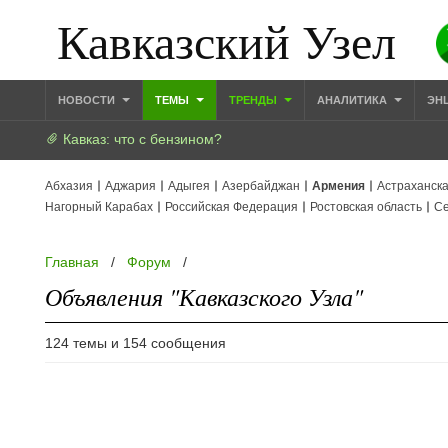
Кавказский Узел
НОВОСТИ
ТЕМЫ
ТРЕНДЫ
АНАЛИТИКА
ЭН
Кавказ: что с бензином?
Абхазия
Аджария
Адыгея
Азербайджан
Армения
Астраханска
Нагорный Карабах
Российская Федерация
Ростовская область
Се
Главная
/
Форум
/
Объявления "Кавказского Узла"
124 темы и 154 сообщения