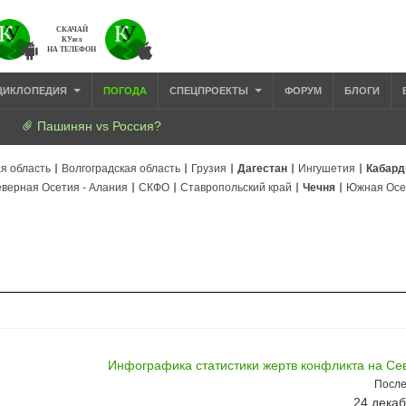
СКАЧАЙ
КУзел
НА ТЕЛЕФОН
ЦИКЛОПЕДИЯ
ПОГОДА
СПЕЦПРОЕКТЫ
ФОРУМ
БЛОГИ
Пашинян vs Россия?
я область
Волгоградская область
Грузия
Дагестан
Ингушетия
Кабард
верная Осетия - Алания
СКФО
Ставропольский край
Чечня
Южная Осе
Инфографика статистики жертв конфликта на Се
После
24 декаб