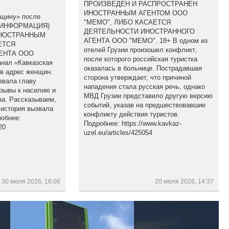
ПРОИЗВЕДЕН И РАСПРОСТРАНЕН
ИНОСТРАННЫМ АГЕНТОМ ООО
бщину» после
"МЕМО", ЛИБО КАСАЕТСЯ
(ИНФОРМАЦИЯ)
ДЕЯТЕЛЬНОСТИ ИНОСТРАННОГО
ИНОСТРАННЫМ
АГЕНТА ООО "МЕМО". 18+ В одном из
ЕТСЯ
отелей Грузии произошел конфликт,
ЕНТА ООО
после которого российская туристка
анал «Кавказская
оказалась в больнице. Пострадавшая
 в адрес женщин.
сторона утверждает, что причиной
звала главу
нападения стала русская речь, однако
изывы к насилию и
МВД Грузии представило другую версию
а. Рассказываем,
событий, указав на предшествовавшие
 история вызвала
конфликту действия туристов.
обнее:
Подробнее: https://www.kavkaz-
20
uzel.eu/articles/425054
30 июля 2026, 16:06
20 июля 2026, 14:37