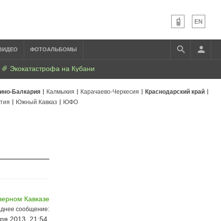
EN
ВИДЕО
ФОТОАЛЬБОМЫ
Экокатастрофа на Кубани
ино-Балкария
Калмыкия
Карачаево-Черкесия
Краснодарский край
тия
Южный Кавказ
ЮФО
верном Кавказе
днее сообщение:
ря 2013, 21:54,