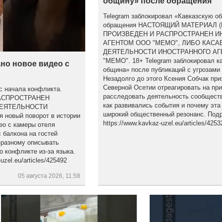
общину» после обращения
Telegram заблокировал «Кавказскую о
обращения НАСТОЯЩИЙ МАТЕРИАЛ 
ПРОИЗВЕДЕН И РАСПРОСТРАНЕН 
АГЕНТОМ ООО "МЕМО", ЛИБО КАСА
ДЕЯТЕЛЬНОСТИ ИНОСТРАННОГО АГ
"МЕМО". 18+ Telegram заблокировал к
но новое видео с
община» после публикаций с угрозами
Незадолго до этого Ксения Собчак при
Северной Осетии отреагировать на пр
с начала конфликта.
расследовать деятельность сообществ
АСПРОСТРАНЕН
как развивались события и почему эта
ДЕЯТЕЛЬНОСТИ
широкий общественный резонанс. Подр
новый поворот в истории
https://www.kavkaz-uzel.eu/articles/4253
ео с камеры отеля
 балкона на гостей
-разному описывать
о конфликте из-за языка.
zel.eu/articles/425492
05 августа 2026, 11:58