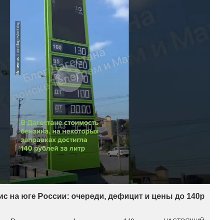
с на юге России: очереди, дефицит и цены до 140р