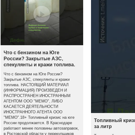
Что с бензином на Юге
России? Закрытые АЗС,
спекулянты и кражи топлива.
Что с бензином на Юге России?
Закрытые АЗС, спекулянты и кражи
топлива. НАСТОЯЩИЙ МАТЕРИАЛ
(ИНФОРМАЦИЯ) ПРОИЗВЕДЕН И
РАСПРОСТРАНЕН ИНОСТРАННЫМ
АГЕНТОМ ООО "МЕМО", ЛИБО
КАСАЕТСЯ ДЕЯТЕЛЬНОСТИ
ИНОСТРАННОГО АГЕНТА ООО
"МЕМО".18+ Топливный кризис на юге
Топливный кризи
России продолжается. В Краснодаре
за литр
работают менее половины автозаправок,
в Ростовской области у перекупщиков