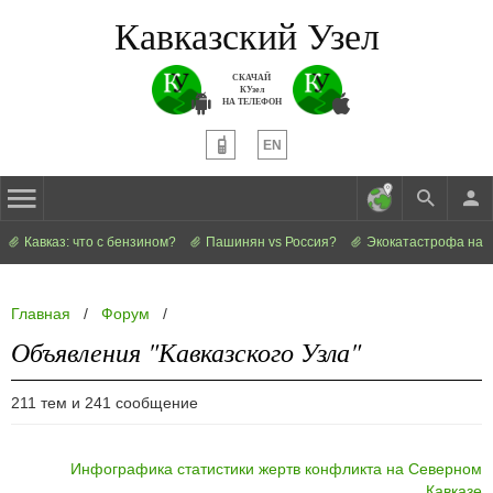
Кавказский Узел
СКАЧАЙ
КУзел
НА ТЕЛЕФОН
EN
Кавказ: что с бензином?
Пашинян vs Россия?
Экокатастрофа на 
Главная
/
Форум
/
Объявления "Кавказского Узла"
211 тем и 241 сообщение
Инфографика статистики жертв конфликта на Северном
Кавказе