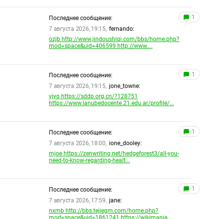
1
Последнее сообщение:
7 августа 2026, 19:15,
fernando:
ozjb http://www.jindoushiqi.com/bbs/home.php?
mod=space&uid=406599 http://www....
1
Последнее сообщение:
7 августа 2026, 19:15,
jone_towne:
vjyq https://sddp.org.cn/?128751
https://www.lanubedocente.21.edu.ar/profile/...
1
Последнее сообщение:
7 августа 2026, 18:00,
ione_dooley:
mjoe https://zenwriting.net/hedgeforest3/all-you-
need-to-know-regarding-healt...
1
Последнее сообщение:
7 августа 2026, 17:59,
jane:
nxmb http://bbs.tejiegm.com/home.php?
mod=space&uid=1861241 https://wikimapia....