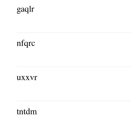
gaqlr
nfqrc
uxxvr
tntdm