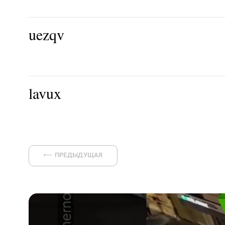
uezqv
lavux
⟵
ПРЕДЫДУЩАЯ