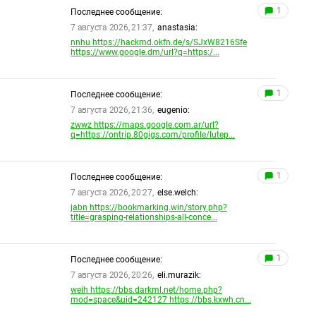
1
Последнее сообщение:
7 августа 2026, 21:37,
anastasia:
nnhu https://hackmd.okfn.de/s/SJxW8216Sfe
https://www.google.dm/url?q=https:/...
1
Последнее сообщение:
7 августа 2026, 21:36,
eugenio:
zwwz https://maps.google.com.ar/url?
q=https://ontrip.80gigs.com/profile/lutep...
1
Последнее сообщение:
7 августа 2026, 20:27,
else.welch:
jabn https://bookmarking.win/story.php?
title=grasping-relationships-all-conce...
1
Последнее сообщение:
7 августа 2026, 20:26,
eli.murazik:
weih https://bbs.darkml.net/home.php?
mod=space&uid=242127 https://bbs.kxwh.cn...