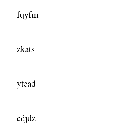
fqyfm
zkats
ytead
cdjdz