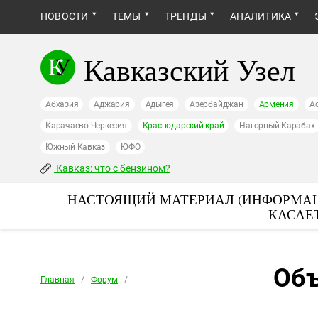
НОВОСТИ
ТЕМЫ
ТРЕНДЫ
АНАЛИТИКА
Кавказский Узел
Абхазия
Аджария
Адыгея
Азербайджан
Армения
А
Карачаево-Черкесия
Краснодарский край
Нагорный Карабах
Южный Кавказ
ЮФО
Кавказ: что с бензином?
НАСТОЯЩИЙ МАТЕРИАЛ (ИНФОРМАЦ
КАСАЕ
Объ
Главная
/
Форум
/