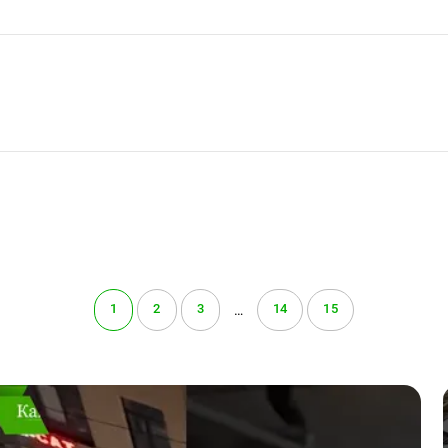
1
2
3
14
15
…