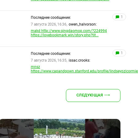
1
Последнее сообщение:
7 августа 2026, 16:36,
owen_halvorson:
makd http://www.qingdaomop.com/?224994
https://lovebookmark.win/story.php?tit...
1
Последнее сообщение:
7 августа 2026, 16:35,
issac.crooks:
mnsz
https://www.capandgown.stanford.edu/profile/lindseypzicormier
СЛЕДУЮЩАЯ
⟶