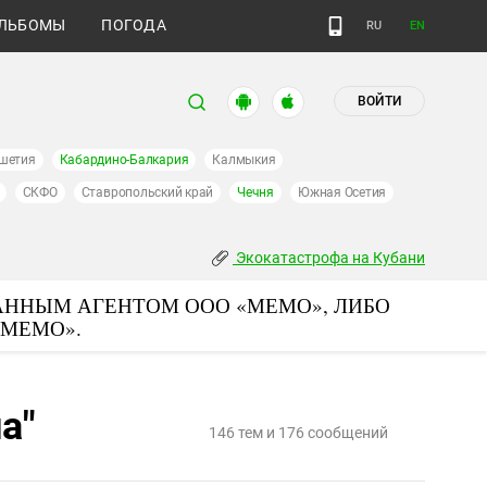
ЛЬБОМЫ
ПОГОДА
RU
EN
ВОЙТИ
шетия
Кабардино-Балкария
Калмыкия
СКФО
Ставропольский край
Чечня
Южная Осетия
Экокатастрофа на Кубани
АННЫМ АГЕНТОМ ООО «МЕМО», ЛИБО
«МЕМО».
а"
146 тем и 176 сообщений