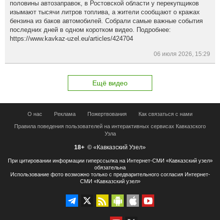
половины автозаправок, в Ростовской области у перекупщиков
изымают тысячи литров топлива, а жители сообщают о кражах
бензина из баков автомобилей. Собрали самые важные события
последних дней в одном коротком видео. Подробнее:
https://www.kavkaz-uzel.eu/articles/424704
06 июля 2026, 15:29
Ещё видео
О нас
Реклама
Пожертвования
Как связаться с нами
Правила поведения пользователей на интерактивных сервисах Кавказского
Узла
18+
© «Кавказский Узел»
При цитировании информации гиперссылка на Интернет-СМИ «Кавказский узел»
обязательна
Использование фото возможно только с предварительного согласия Интернет-
СМИ «Кавказский узел»