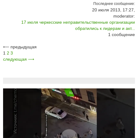
Последнее сообщение:
20 июля 2013, 17:27,
moderator:
17 июля черкесские неправительственные организации
обратились к лидерам и акт...
1
сообщение
⟵
предыдущая
1
2
3
следующая
⟶