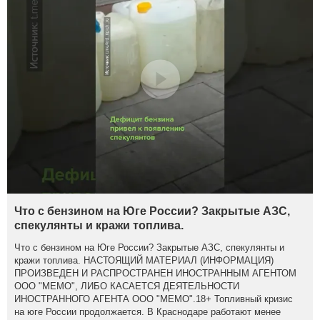
Что с бензином на Юге России? Закрытые АЗС,
спекулянты и кражи топлива.
Что с бензином на Юге России? Закрытые АЗС, спекулянты и
кражи топлива. НАСТОЯЩИЙ МАТЕРИАЛ (ИНФОРМАЦИЯ)
ПРОИЗВЕДЕН И РАСПРОСТРАНЕН ИНОСТРАННЫМ АГЕНТОМ
ООО "МЕМО", ЛИБО КАСАЕТСЯ ДЕЯТЕЛЬНОСТИ
ИНОСТРАННОГО АГЕНТА ООО "МЕМО".18+ Топливный кризис
на юге России продолжается. В Краснодаре работают менее