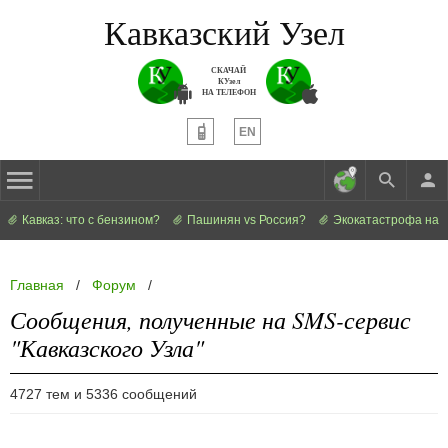
Кавказский Узел
СКАЧАЙ
КУзел
НА ТЕЛЕФОН
EN
Кавказ: что с бензином?
Пашинян vs Россия?
Экокатастрофа на 
Главная
/
Форум
/
Сообщения, полученные на SMS-сервис
"Кавказского Узла"
4727 тем и 5336 сообщений