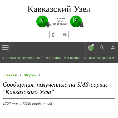
Кавказский Узел
СКАЧАЙ
КУзел
НА ТЕЛЕФОН
EN
Кавказ: что с бензином?
Пашинян vs Россия?
Экокатастрофа на 
Главная
/
Форум
/
Сообщения, полученные на SMS-сервис
"Кавказского Узла"
4727 тем и 5336 сообщений