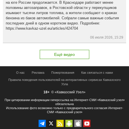
на юге России продолжается. В Краснодаре работают менее
половины автозаправок, в Ростовской области у перекупщиков
изымают тысячи литров топлива, а жители сообщают о кражах
бензина из баков автомобилей. Собрали самые важные события
последних дней в одном коротком видео. Подробнее:
https://www.kavkaz-uzel.eu/articles/424704
06 июля 2026, 15:29
Ещё видео
О нас
Реклама
Пожертвования
Как связаться с нами
Правила поведения пользователей на интерактивных сервисах Кавказского
Узла
18+
© «Кавказский Узел»
При цитировании информации гиперссылка на Интернет-СМИ «Кавказский узел»
обязательна
Использование фото возможно только с предварительного согласия Интернет-
СМИ «Кавказский узел»