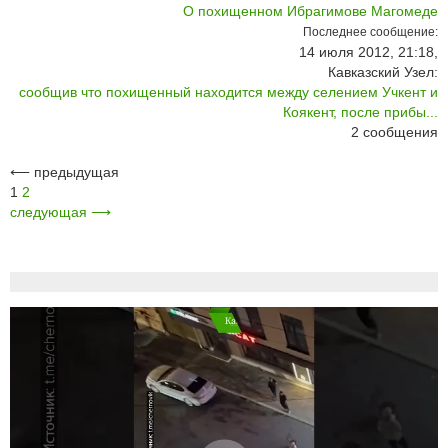
О похищенном Ибрагимове Магомеде
Последнее сообщение:
14 июля 2012, 21:18,
Кавказский Узел:
сообщив что похищенный находится между селением Учкент и
Коякент, после прибы...
2
сообщения
⟵
предыдущая
1
2
следующая
⟶