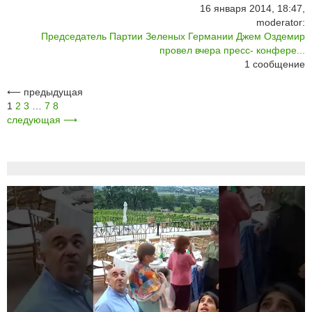
16 января 2014, 18:47,
moderator:
Председатель Партии Зеленых Германии Джем Оздемир
провел вчера пресс- конфере...
1
сообщение
⟵
предыдущая
1
2
3
…
7
8
следующая
⟶