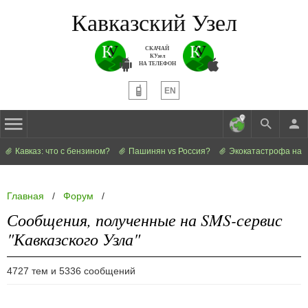
Кавказский Узел
СКАЧАЙ
КУзел
НА ТЕЛЕФОН
EN
Кавказ: что с бензином?
Пашинян vs Россия?
Экокатастрофа на 
Главная
/
Форум
/
Сообщения, полученные на SMS-сервис
"Кавказского Узла"
4727 тем и 5336 сообщений