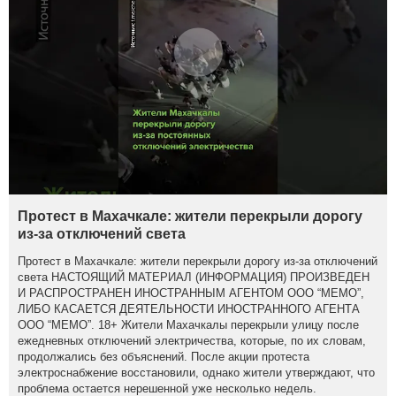
Протест в Махачкале: жители перекрыли дорогу
из-за отключений света
Протест в Махачкале: жители перекрыли дорогу из-за отключений
света НАСТОЯЩИЙ МАТЕРИАЛ (ИНФОРМАЦИЯ) ПРОИЗВЕДЕН
И РАСПРОСТРАНЕН ИНОСТРАННЫМ АГЕНТОМ ООО “МЕМО”,
ЛИБО КАСАЕТСЯ ДЕЯТЕЛЬНОСТИ ИНОСТРАННОГО АГЕНТА
ООО “МЕМО”. 18+ Жители Махачкалы перекрыли улицу после
ежедневных отключений электричества, которые, по их словам,
продолжались без объяснений. После акции протеста
электроснабжение восстановили, однако жители утверждают, что
проблема остается нерешенной уже несколько недель.