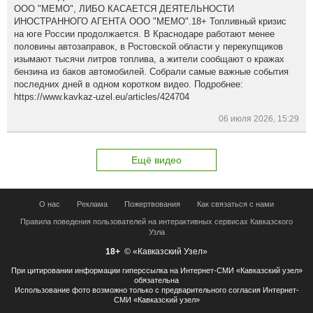
ООО "МЕМО", ЛИБО КАСАЕТСЯ ДЕЯТЕЛЬНОСТИ
ИНОСТРАННОГО АГЕНТА ООО "МЕМО".18+ Топливный кризис
на юге России продолжается. В Краснодаре работают менее
половины автозаправок, в Ростовской области у перекупщиков
изымают тысячи литров топлива, а жители сообщают о кражах
бензина из баков автомобилей. Собрали самые важные события
последних дней в одном коротком видео. Подробнее:
https://www.kavkaz-uzel.eu/articles/424704
06 июля 2026, 15:29
Ещё видео
О нас
Реклама
Пожертвования
Как связаться с нами
Правила поведения пользователей на интерактивных сервисах Кавказского
Узла
18+
© «Кавказский Узел»
При цитировании информации гиперссылка на Интернет-СМИ «Кавказский узел»
обязательна
Использование фото возможно только с предварительного согласия Интернет-
СМИ «Кавказский узел»