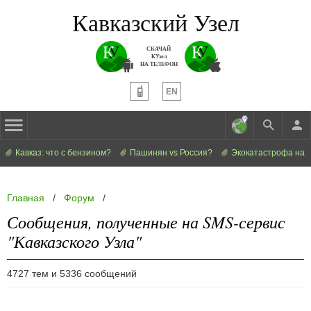
Кавказский Узел
СКАЧАЙ
КУзел
НА ТЕЛЕФОН
EN
Кавказ: что с бензином?
Пашинян vs Россия?
Экокатастрофа на 
Главная
/
Форум
/
Сообщения, полученные на SMS-сервис
"Кавказского Узла"
4727 тем и 5336 сообщений