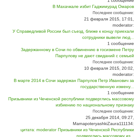
1
сообщение
В Махачкале избит Гаджимурад Омаров
Последнее сообщение:
21 февраля 2015, 17:01,
moderator:
У Справедливой России был съезд, ближе к концу приехали
сотрудники вывели люд...
1
сообщение
Задержанному в Сочи по обвинению в госизмене Петру
Парпулову не дают свиданий с семьей
Последнее сообщение:
10 февраля 2015, 20:02,
moderator:
В марте 2014 в Сочи задержан Парпулов Петр Иванович за
государственную измену...
1
сообщение
Призывники из Чеченской республики подверглись массовому
избиению по национальному признаку
Последнее сообщение:
25 декабря 2014, 09:27,
MamapoteryashkiZaura111134:
цитата: moderator Призывники из Чеченской Республики
подверглись массовому из...