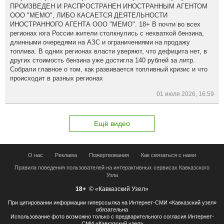
ПРОИЗВЕДЕН И РАСПРОСТРАНЕН ИНОСТРАННЫМ АГЕНТОМ
ООО "МЕМО", ЛИБО КАСАЕТСЯ ДЕЯТЕЛЬНОСТИ
ИНОСТРАННОГО АГЕНТА ООО "МЕМО". 18+ В почти во всех
регионах юга России жители столкнулись с нехваткой бензина,
длинными очередями на АЗС и ограничениями на продажу
топлива. В одних регионах власти уверяют, что дефицита нет, в
других стоимость бензина уже достигла 140 рублей за литр.
Собрали главное о том, как развивается топливный кризис и что
происходит в разных регионах
01 июля 2026, 16:59
Ещё видео
О нас
Реклама
Пожертвования
Как связаться с нами
Правила поведения пользователей на интерактивных сервисах Кавказского
Узла
18+
© «Кавказский Узел»
При цитировании информации гиперссылка на Интернет-СМИ «Кавказский узел»
обязательна
Использование фото возможно только с предварительного согласия Интернет-
СМИ «Кавказский узел»