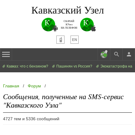
Кавказский Узел
СКАЧАЙ
КУзел
НА ТЕЛЕФОН
EN
Кавказ: что с бензином?
Пашинян vs Россия?
Экокатастрофа на 
Главная
/
Форум
/
Сообщения, полученные на SMS-сервис
"Кавказского Узла"
4727 тем и 5336 сообщений