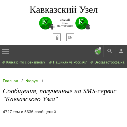
Кавказский Узел
СКАЧАЙ
КУзел
НА ТЕЛЕФОН
EN
Кавказ: что с бензином?
Пашинян vs Россия?
Экокатастрофа на 
Главная
/
Форум
/
Сообщения, полученные на SMS-сервис
"Кавказского Узла"
4727 тем и 5336 сообщений