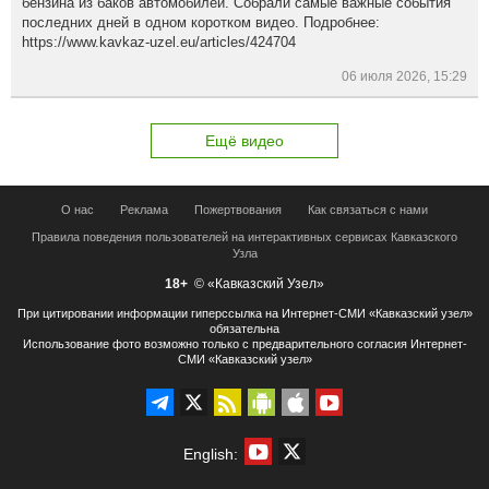
бензина из баков автомобилей. Собрали самые важные события
последних дней в одном коротком видео. Подробнее:
https://www.kavkaz-uzel.eu/articles/424704
06 июля 2026, 15:29
Ещё видео
О нас
Реклама
Пожертвования
Как связаться с нами
Правила поведения пользователей на интерактивных сервисах Кавказского
Узла
18+
© «Кавказский Узел»
При цитировании информации гиперссылка на Интернет-СМИ «Кавказский узел»
обязательна
Использование фото возможно только с предварительного согласия Интернет-
СМИ «Кавказский узел»
English: