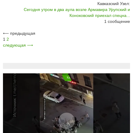
Кавказский Узел:
Сегодня утром в два аула возле Армавира Урупский и
Коноковский приехал спецна...
1
сообщение
⟵
предыдущая
1
2
следующая
⟶