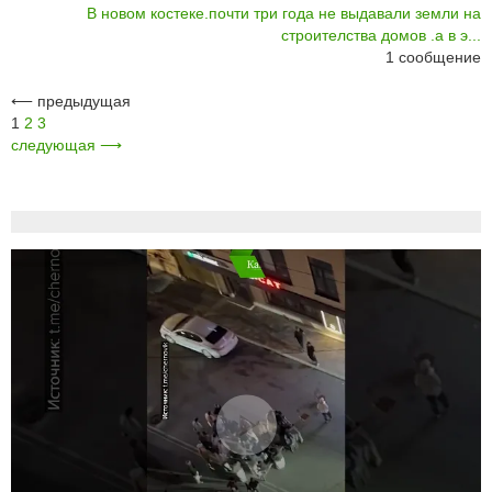
В новом костеке.почти три года не выдавали земли на
строителства домов .а в э...
1
сообщение
⟵
предыдущая
1
2
3
следующая
⟶