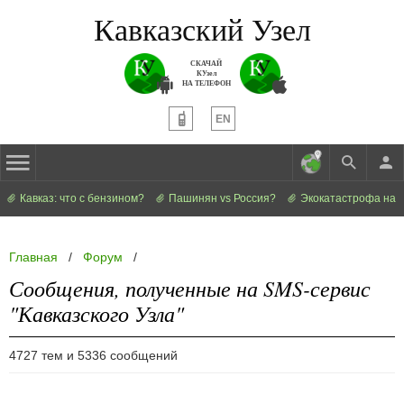
Кавказский Узел
СКАЧАЙ
КУзел
НА ТЕЛЕФОН
EN
Кавказ: что с бензином?
Пашинян vs Россия?
Экокатастрофа на 
Главная
/
Форум
/
Сообщения, полученные на SMS-сервис
"Кавказского Узла"
4727 тем и 5336 сообщений