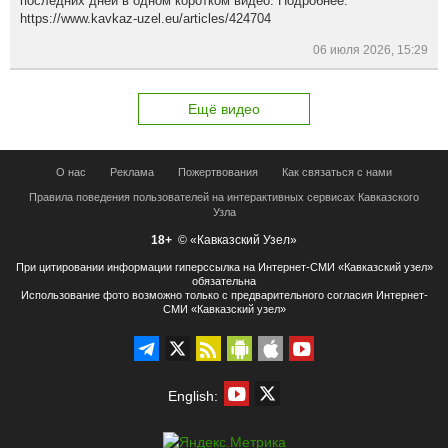
последних дней в одном коротком видео. Подробнее:
https://www.kavkaz-uzel.eu/articles/424704
06 июля 2026, 15:29
Ещё видео
О нас
Реклама
Пожертвования
Как связаться с нами
Правила поведения пользователей на интерактивных сервисах Кавказского
Узла
18+
© «Кавказский Узел»
При цитировании информации гиперссылка на Интернет-СМИ «Кавказский узел»
обязательна
Использование фото возможно только с предварительного согласия Интернет-
СМИ «Кавказский узел»
English: