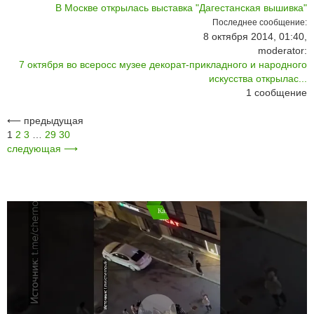
В Москве открылась выставка "Дагестанская вышивка"
Последнее сообщение:
8 октября 2014, 01:40,
moderator:
7 октября во всеросс музее декорат-прикладного и народного
искусства открылас...
1
сообщение
⟵
предыдущая
1
2
3
…
29
30
следующая
⟶