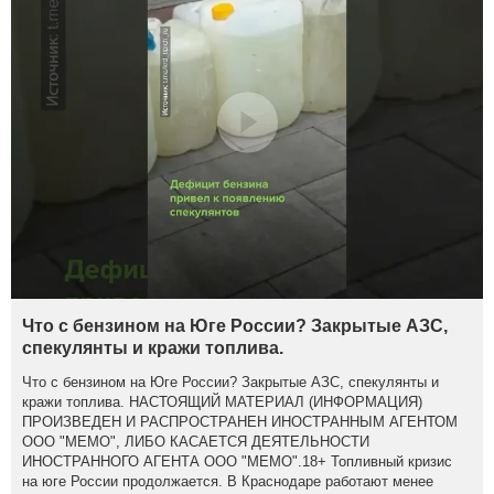
Что с бензином на Юге России? Закрытые АЗС,
спекулянты и кражи топлива.
Что с бензином на Юге России? Закрытые АЗС, спекулянты и
кражи топлива. НАСТОЯЩИЙ МАТЕРИАЛ (ИНФОРМАЦИЯ)
ПРОИЗВЕДЕН И РАСПРОСТРАНЕН ИНОСТРАННЫМ АГЕНТОМ
ООО "МЕМО", ЛИБО КАСАЕТСЯ ДЕЯТЕЛЬНОСТИ
ИНОСТРАННОГО АГЕНТА ООО "МЕМО".18+ Топливный кризис
на юге России продолжается. В Краснодаре работают менее