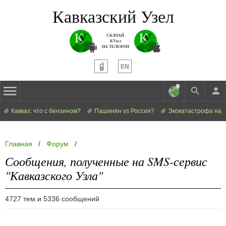
Кавказский Узел
СКАЧАЙ
КУзел
НА ТЕЛЕФОН
EN
Кавказ: что с бензином?
Пашинян vs Россия?
Экокатастрофа на 
Главная
/
Форум
/
Сообщения, полученные на SMS-сервис
"Кавказского Узла"
4727 тем и 5336 сообщений