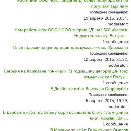
Работники ООО ЧОО "Энергия-Д" более полутора лет не
получают зарплату
Последнее сообщение:
19 апреля 2015, 20:34,
moderator:
Нам работникам ООО ЧООО энергия-"Д" нас 500 человек.
Недают зарплату. Вот уже...
1
сообщение
71-ая годовщина депортации трех кумыкских сел Карамана
Последнее сообщение:
12 апреля 2015, 21:32,
moderator:
Сегодня на Карамане понимали 71 годовщину депортации трех
кумыкских сел Получ...
1
сообщение
В Дербенте избит Вячеслав Стародубец
Последнее сообщение:
5 апреля 2015, 19:29,
moderator:
В Дербенте избит на берегу моря основатель блога "Жемчужина
юга", москвич Вяч...
1
сообщение
В Махачкале избит Гаджимурад Омаров