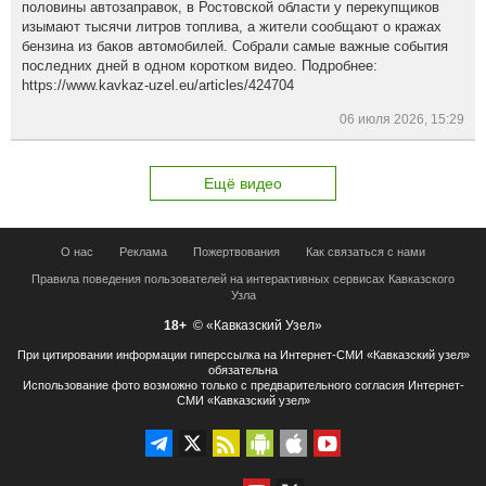
половины автозаправок, в Ростовской области у перекупщиков
изымают тысячи литров топлива, а жители сообщают о кражах
бензина из баков автомобилей. Собрали самые важные события
последних дней в одном коротком видео. Подробнее:
https://www.kavkaz-uzel.eu/articles/424704
06 июля 2026, 15:29
Ещё видео
О нас
Реклама
Пожертвования
Как связаться с нами
Правила поведения пользователей на интерактивных сервисах Кавказского
Узла
18+
© «Кавказский Узел»
При цитировании информации гиперссылка на Интернет-СМИ «Кавказский узел»
обязательна
Использование фото возможно только с предварительного согласия Интернет-
СМИ «Кавказский узел»