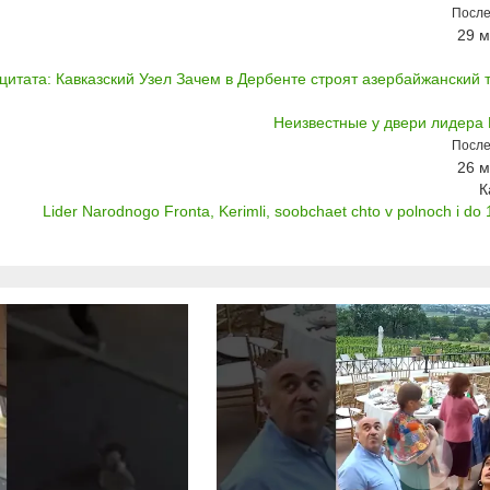
После
29 м
цитата: Кавказский Узел Зачем в Дербенте строят азербайжанский те
Неизвестные у двери лидер
После
26 м
К
Lider Narodnogo Fronta, Kerimli, soobchaet chto v polnoch i do 1