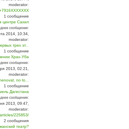
moderator:
а +7916XXXXXXX
1
сообщение
м центре Сахил
днее сообщение:
та 2014, 10:34,
moderator:
рвых трех эт...
1
сообщение
лении Храх-Уба
днее сообщение:
ря 2013, 02:21,
moderator:
menovat, no to...
1
сообщение
мель Дагестана
днее сообщение:
ня 2013, 09:47,
moderator:
articles/225853/
2
сообщения
жанский театр?