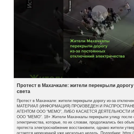
Протест в Махачкале: жители перекрыли дорогу
света
Протест в Махачкале: жители перекрыли дорогу из-за отклю
МАТЕРИАЛ (ИНФОРМАЦИЯ) ПРОИЗВЕДЕН И РАСПРОСТРА
АГЕНТОМ ООО “МЕМО”, ЛИБО КАСАЕТСЯ ДЕЯТЕЛЬНОСТИ 
ООО “МЕМО”. 18+ Жители Махачкалы перекрыли улицу после 
электричества, которые, по их словам, продолжались без объя
протеста электроснабжение восстановили, однако жители утве
остается нерешенной уже несколько недель. Подробнее: https:/