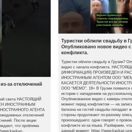
Туристки облили свадьбу в Г
Опубликовано новое видео с
конфликта.
Туристки облили свадьбу в Грузии? Оп
видео с начала конфликта. НАСТОЯ
(ИНФОРМАЦИЯ) ПРОИЗВЕДЕН И РА
ИНОСТРАННЫМ АГЕНТОМ ООО "МЕМ
КАСАЕТСЯ ДЕЯТЕЛЬНОСТИ ИНОСТР
 из-за отключений
ООО "МЕМО". 18+ В Грузии появился 
истории с нападением на русскоязычну
Опубликованное видео с камеры отеля
чений света НАСТОЯЩИЙ
момент перед конфликтом — на записи
НЕН ИНОСТРАННЫМ
балкона на гостей свадьбы попадает ж
ИНОСТРАННОГО АГЕНТА
стороны продолжают по-разному опис
ежедневных отключений
произошедшего: одни говорят о провок
снений. После акции
конфликте из-за языка. Разбираем, что
рждают, что проблема
данный момент: https://www.kavkaz-uzel
/www.kavkaz-