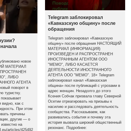
Telegram заблокировал
«Кавказскую общину» после
обращения
Telegram заблокировал «Кавказскую
рузии?
общину» после обращения НАСТОЯЩИЙ
 начала
МАТЕРИАЛ (ИНФОРМАЦИЯ)
ПРОИЗВЕДЕН И РАСПРОСТРАНЕН
ИНОСТРАННЫМ АГЕНТОМ ООО
убликовано новое
"МЕМО", ЛИБО КАСАЕТСЯ
ЩИЙ МАТЕРИАЛ
ДЕЯТЕЛЬНОСТИ ИНОСТРАННОГО
СПРОСТРАНЕН
АГЕНТА ООО "МЕМО". 18+ Telegram
О", ЛИБО
заблокировал канал «Кавказская
АННОГО АГЕНТА
община» после публикаций с угрозами в
новый поворот в
адрес женщин. Незадолго до этого
ю туристку.
Ксения Собчак призвала главу Северной
 показывает
Осетии отреагировать на призывы к
 видно, как с
насилию и расследовать деятельность
идкость. При этом
сообщества. Рассказываем, как
ывать причины
развивались события и почему эта
ации, другие — о
история вызвала широкий общественный
 известно на
резонанс. Подробнее:
.eu/articles/425492