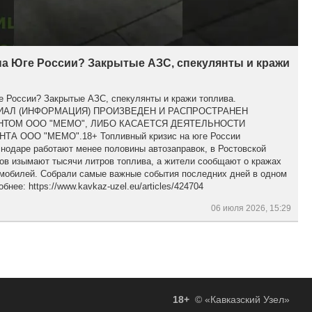
на Юге России? Закрытые АЗС, спекулянты и кражи
е России? Закрытые АЗС, спекулянты и кражи топлива.
АЛ (ИНФОРМАЦИЯ) ПРОИЗВЕДЕН И РАСПРОСТРАНЕН
ТОМ ООО "МЕМО", ЛИБО КАСАЕТСЯ ДЕЯТЕЛЬНОСТИ
А ООО "МЕМО".18+ Топливный кризис на юге России
нодаре работают менее половины автозаправок, в Ростовской
ов изымают тысячи литров топлива, а жители сообщают о кражах
омобилей. Собрали самые важные события последних дней в одном
бнее: https://www.kavkaz-uzel.eu/articles/424704
06 июля 2026, 15:29
18+
© «Кавказский Узел»