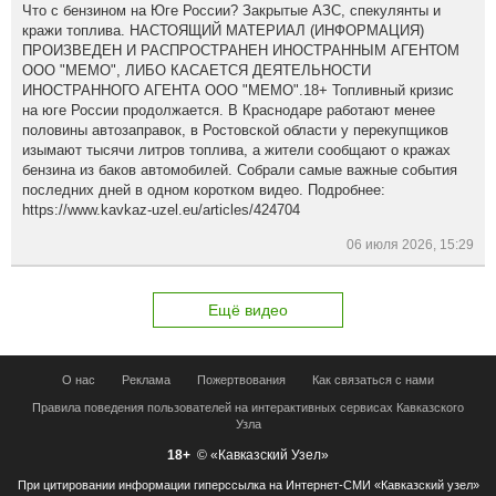
Что с бензином на Юге России? Закрытые АЗС, спекулянты и
кражи топлива. НАСТОЯЩИЙ МАТЕРИАЛ (ИНФОРМАЦИЯ)
ПРОИЗВЕДЕН И РАСПРОСТРАНЕН ИНОСТРАННЫМ АГЕНТОМ
ООО "МЕМО", ЛИБО КАСАЕТСЯ ДЕЯТЕЛЬНОСТИ
ИНОСТРАННОГО АГЕНТА ООО "МЕМО".18+ Топливный кризис
на юге России продолжается. В Краснодаре работают менее
половины автозаправок, в Ростовской области у перекупщиков
изымают тысячи литров топлива, а жители сообщают о кражах
бензина из баков автомобилей. Собрали самые важные события
последних дней в одном коротком видео. Подробнее:
https://www.kavkaz-uzel.eu/articles/424704
06 июля 2026, 15:29
Ещё видео
О нас
Реклама
Пожертвования
Как связаться с нами
Правила поведения пользователей на интерактивных сервисах Кавказского
Узла
18+
© «Кавказский Узел»
При цитировании информации гиперссылка на Интернет-СМИ «Кавказский узел»