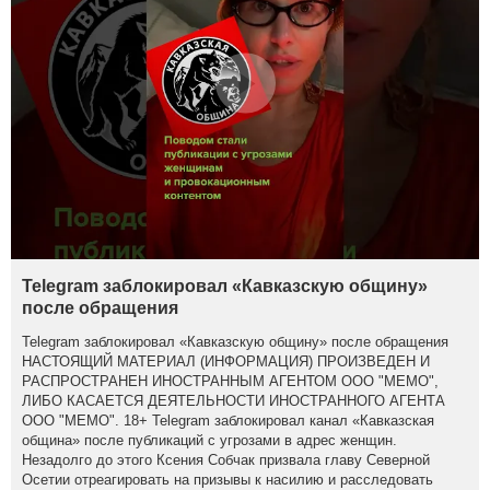
Telegram заблокировал «Кавказскую общину»
после обращения
Telegram заблокировал «Кавказскую общину» после обращения
НАСТОЯЩИЙ МАТЕРИАЛ (ИНФОРМАЦИЯ) ПРОИЗВЕДЕН И
РАСПРОСТРАНЕН ИНОСТРАННЫМ АГЕНТОМ ООО "МЕМО",
ЛИБО КАСАЕТСЯ ДЕЯТЕЛЬНОСТИ ИНОСТРАННОГО АГЕНТА
ООО "МЕМО". 18+ Telegram заблокировал канал «Кавказская
община» после публикаций с угрозами в адрес женщин.
Незадолго до этого Ксения Собчак призвала главу Северной
Осетии отреагировать на призывы к насилию и расследовать