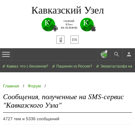
Кавказский Узел
СКАЧАЙ
КУзел
НА ТЕЛЕФОН
EN
Кавказ: что с бензином?
Пашинян vs Россия?
Экокатастрофа на 
Главная
/
Форум
/
Сообщения, полученные на SMS-сервис
"Кавказского Узла"
4727 тем и 5336 сообщений