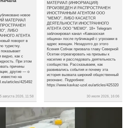
 начала
МАТЕРИАЛ (ИНФОРМАЦИЯ)
ПРОИЗВЕДЕН И РАСПРОСТРАНЕН
ИНОСТРАННЫМ АГЕНТОМ ООО
убликовано новое
"МЕМО", ЛИБО КАСАЕТСЯ
ЩИЙ МАТЕРИАЛ
ДЕЯТЕЛЬНОСТИ ИНОСТРАННОГО
СПРОСТРАНЕН
АГЕНТА ООО "МЕМО". 18+ Telegram
О", ЛИБО
заблокировал канал «Кавказская
АННОГО АГЕНТА
община» после публикаций с угрозами в
новый поворот в
адрес женщин. Незадолго до этого
ю туристку.
Ксения Собчак призвала главу Северной
 показывает
Осетии отреагировать на призывы к
 видно, как с
насилию и расследовать деятельность
идкость. При этом
сообщества. Рассказываем, как
ывать причины
развивались события и почему эта
ации, другие — о
история вызвала широкий общественный
 известно на
резонанс. Подробнее:
.eu/articles/425492
https://www.kavkaz-uzel.eu/articles/425320
5 августа 2026, 11:58
30 июля 2026, 16:06