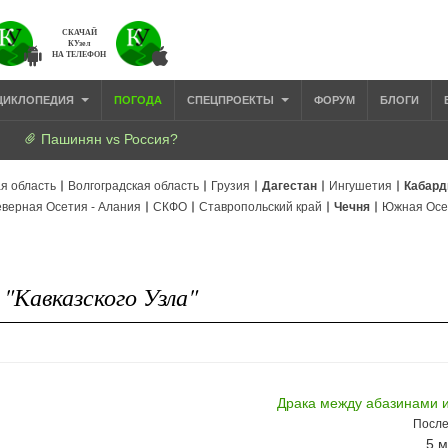
СКАЧАЙ
КУзел
НА ТЕЛЕФОН
ЦИКЛОПЕДИЯ
ПОГОДА
СПЕЦПРОЕКТЫ
ФОРУМ
БЛОГИ
Пашинян vs Россия?
я область
Волгоградская область
Грузия
Дагестан
Ингушетия
Кабард
верная Осетия - Алания
СКФО
Ставропольский край
Чечня
Южная Осе
"Кавказского Узла"
Драка между абазинами 
После
5 м