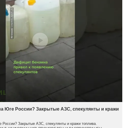
на Юге России? Закрытые АЗС, спекулянты и кражи
е России? Закрытые АЗС, спекулянты и кражи топлива.