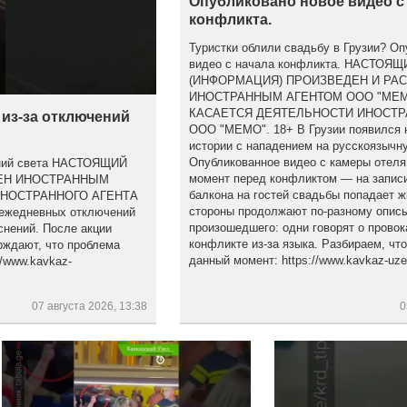
Опубликовано новое видео с
конфликта.
Туристки облили свадьбу в Грузии? Оп
видео с начала конфликта. НАСТОЯ
(ИНФОРМАЦИЯ) ПРОИЗВЕДЕН И РА
ИНОСТРАННЫМ АГЕНТОМ ООО "МЕМ
КАСАЕТСЯ ДЕЯТЕЛЬНОСТИ ИНОСТР
 из-за отключений
ООО "МЕМО". 18+ В Грузии появился 
истории с нападением на русскоязычну
Опубликованное видео с камеры отеля
чений света НАСТОЯЩИЙ
момент перед конфликтом — на записи
НЕН ИНОСТРАННЫМ
балкона на гостей свадьбы попадает ж
ИНОСТРАННОГО АГЕНТА
стороны продолжают по-разному опис
ежедневных отключений
произошедшего: одни говорят о провок
снений. После акции
конфликте из-за языка. Разбираем, что
рждают, что проблема
данный момент: https://www.kavkaz-uzel
/www.kavkaz-
07 августа 2026, 13:38
0