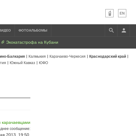
EN
ВИДЕО
ФОТОАЛЬБОМЫ
Экокатастрофа на Кубани
ино-Балкария
Калмыкия
Карачаево-Черкесия
Краснодарский край
тия
Южный Кавказ
ЮФО
и карачаевцами
днее сообщение:
ая 2013, 19:50,