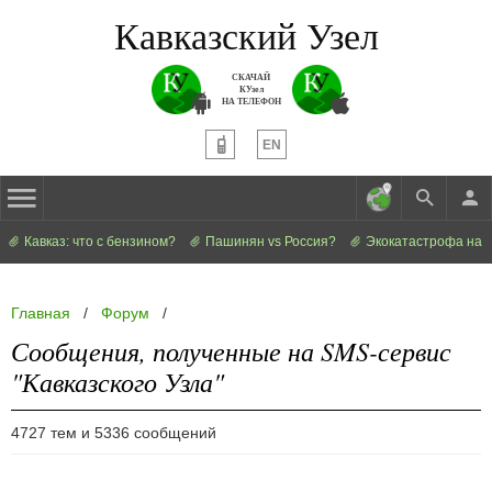
Кавказский Узел
СКАЧАЙ
КУзел
НА ТЕЛЕФОН
EN
Кавказ: что с бензином?
Пашинян vs Россия?
Экокатастрофа на 
Главная
/
Форум
/
Сообщения, полученные на SMS-сервис
"Кавказского Узла"
4727 тем и 5336 сообщений