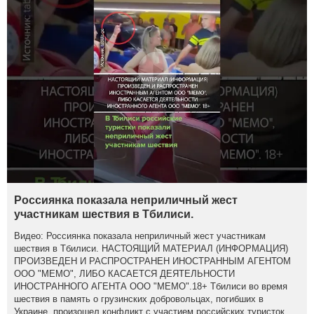
Россиянка показала неприличный жест
участникам шествия в Тбилиси.
Видео: Россиянка показала неприличный жест участникам
шествия в Тбилиси. НАСТОЯЩИЙ МАТЕРИАЛ (ИНФОРМАЦИЯ)
ПРОИЗВЕДЕН И РАСПРОСТРАНЕН ИНОСТРАННЫМ АГЕНТОМ
ООО "МЕМО", ЛИБО КАСАЕТСЯ ДЕЯТЕЛЬНОСТИ
ИНОСТРАННОГО АГЕНТА ООО "МЕМО".18+ Тбилиси во время
шествия в память о грузинских добровольцах, погибших в
Украине, произошел конфликт с участием российских туристок.