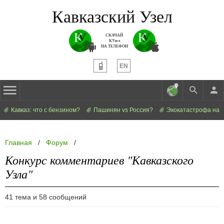
Кавказский Узел
СКАЧАЙ
КУзел
НА ТЕЛЕФОН
EN
Кавказ: что с бензином?
Пашинян vs Россия?
Экокатастрофа на 
Главная
/
Форум
/
Конкурс комментариев "Кавказского
Узла"
41 тема и 58 сообщений