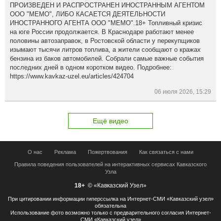
ПРОИЗВЕДЕН И РАСПРОСТРАНЕН ИНОСТРАННЫМ АГЕНТОМ
ООО "МЕМО", ЛИБО КАСАЕТСЯ ДЕЯТЕЛЬНОСТИ
ИНОСТРАННОГО АГЕНТА ООО "МЕМО".18+ Топливный кризис
на юге России продолжается. В Краснодаре работают менее
половины автозаправок, в Ростовской области у перекупщиков
изымают тысячи литров топлива, а жители сообщают о кражах
бензина из баков автомобилей. Собрали самые важные события
последних дней в одном коротком видео. Подробнее:
https://www.kavkaz-uzel.eu/articles/424704
06 июля 2026, 15:29
Ещё видео
О нас
Реклама
Пожертвования
Как связаться с нами
Правила поведения пользователей на интерактивных сервисах Кавказского
Узла
18+
© «Кавказский Узел»
При цитировании информации гиперссылка на Интернет-СМИ «Кавказский узел»
обязательна
Использование фото возможно только с предварительного согласия Интернет-
СМИ «Кавказский узел»