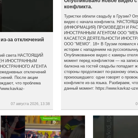
Опубликовано новое видео с
конфликта.
Туристки облили свадьбу в Грузии? Оп
видео с начала конфликта. НАСТОЯ
(ИНФОРМАЦИЯ) ПРОИЗВЕДЕН И РА
ИНОСТРАННЫМ АГЕНТОМ ООО "МЕМ
КАСАЕТСЯ ДЕЯТЕЛЬНОСТИ ИНОСТР
 из-за отключений
ООО "МЕМО". 18+ В Грузии появился 
истории с нападением на русскоязычну
Опубликованное видео с камеры отеля
чений света НАСТОЯЩИЙ
момент перед конфликтом — на записи
НЕН ИНОСТРАННЫМ
балкона на гостей свадьбы попадает ж
ИНОСТРАННОГО АГЕНТА
стороны продолжают по-разному опис
ежедневных отключений
произошедшего: одни говорят о провок
снений. После акции
конфликте из-за языка. Разбираем, что
рждают, что проблема
данный момент: https://www.kavkaz-uzel
/www.kavkaz-
07 августа 2026, 13:38
0