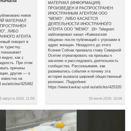
 начала
МАТЕРИАЛ (ИНФОРМАЦИЯ)
ПРОИЗВЕДЕН И РАСПРОСТРАНЕН
ИНОСТРАННЫМ АГЕНТОМ ООО
убликовано новое
"МЕМО", ЛИБО КАСАЕТСЯ
ЩИЙ МАТЕРИАЛ
ДЕЯТЕЛЬНОСТИ ИНОСТРАННОГО
СПРОСТРАНЕН
АГЕНТА ООО "МЕМО". 18+ Telegram
О", ЛИБО
заблокировал канал «Кавказская
АННОГО АГЕНТА
община» после публикаций с угрозами в
новый поворот в
адрес женщин. Незадолго до этого
ю туристку.
Ксения Собчак призвала главу Северной
 показывает
Осетии отреагировать на призывы к
 видно, как с
насилию и расследовать деятельность
идкость. При этом
сообщества. Рассказываем, как
ывать причины
развивались события и почему эта
ации, другие — о
история вызвала широкий общественный
 известно на
резонанс. Подробнее:
.eu/articles/425492
https://www.kavkaz-uzel.eu/articles/425320
5 августа 2026, 11:58
30 июля 2026, 16:06