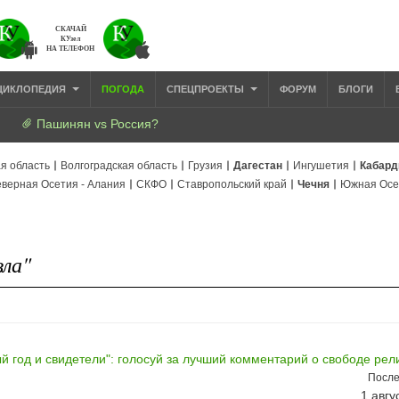
СКАЧАЙ
КУзел
НА ТЕЛЕФОН
ЦИКЛОПЕДИЯ
ПОГОДА
СПЕЦПРОЕКТЫ
ФОРУМ
БЛОГИ
Пашинян vs Россия?
я область
Волгоградская область
Грузия
Дагестан
Ингушетия
Кабард
верная Осетия - Алания
СКФО
Ставропольский край
Чечня
Южная Осе
зла"
й год и свидетели": голосуй за лучший комментарий о свободе рел
После
1 авгу