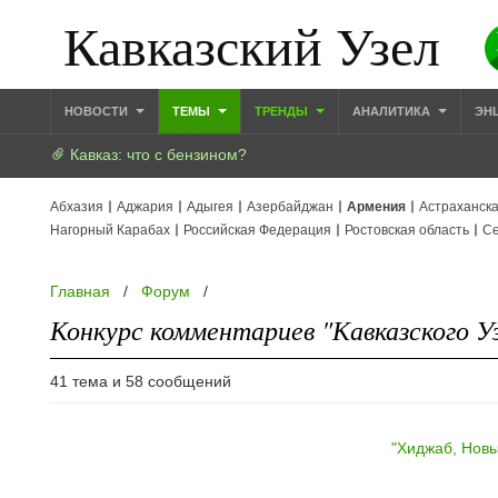
Кавказский Узел
НОВОСТИ
ТЕМЫ
ТРЕНДЫ
АНАЛИТИКА
ЭН
Кавказ: что с бензином?
Абхазия
Аджария
Адыгея
Азербайджан
Армения
Астраханска
Нагорный Карабах
Российская Федерация
Ростовская область
Се
Главная
/
Форум
/
Конкурс комментариев "Кавказского У
41 тема и 58 сообщений
"Хиджаб, Новы