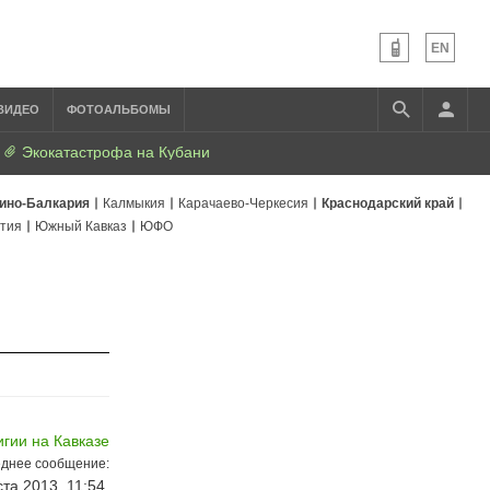
EN
ВИДЕО
ФОТОАЛЬБОМЫ
Экокатастрофа на Кубани
ино-Балкария
Калмыкия
Карачаево-Черкесия
Краснодарский край
тия
Южный Кавказ
ЮФО
игии на Кавказе
днее сообщение:
ста 2013, 11:54,