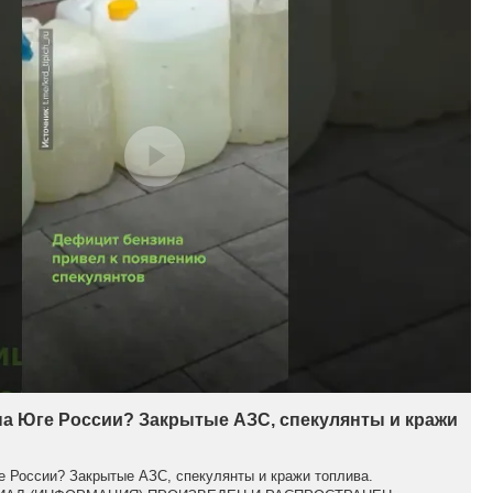
на Юге России? Закрытые АЗС, спекулянты и кражи
е России? Закрытые АЗС, спекулянты и кражи топлива.