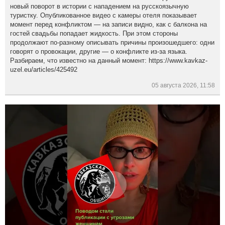
новый поворот в истории с нападением на русскоязычную
туристку. Опубликованное видео с камеры отеля показывает
момент перед конфликтом — на записи видно, как с балкона на
гостей свадьбы попадает жидкость. При этом стороны
продолжают по-разному описывать причины произошедшего: одни
говорят о провокации, другие — о конфликте из-за языка.
Разбираем, что известно на данный момент: https://www.kavkaz-
uzel.eu/articles/425492
05 августа 2026, 11:58