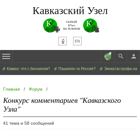
Кавказский Узел
СКАЧАЙ
КУзел
НА ТЕЛЕФОН
EN
Кавказ: что с бензином?
Пашинян vs Россия?
Экокатастрофа на 
Главная
/
Форум
/
Конкурс комментариев "Кавказского
Узла"
41 тема и 58 сообщений