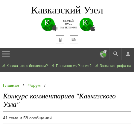
Кавказский Узел
СКАЧАЙ
КУзел
НА ТЕЛЕФОН
EN
Кавказ: что с бензином?
Пашинян vs Россия?
Экокатастрофа на 
Главная
/
Форум
/
Конкурс комментариев "Кавказского
Узла"
41 тема и 58 сообщений