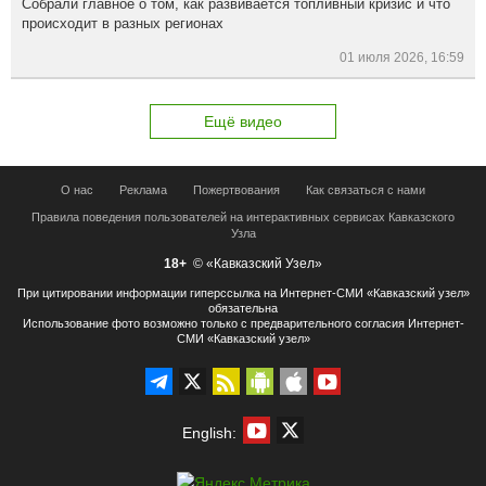
Собрали главное о том, как развивается топливный кризис и что
происходит в разных регионах
01 июля 2026, 16:59
Ещё видео
О нас
Реклама
Пожертвования
Как связаться с нами
Правила поведения пользователей на интерактивных сервисах Кавказского
Узла
18+
© «Кавказский Узел»
При цитировании информации гиперссылка на Интернет-СМИ «Кавказский узел»
обязательна
Использование фото возможно только с предварительного согласия Интернет-
СМИ «Кавказский узел»
English: