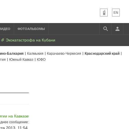
EN
ВИДЕО
ФОТОАЛЬБОМЫ
Экокатастрофа на Кубани
ино-Балкария
Калмыкия
Карачаево-Черкесия
Краснодарский край
тия
Южный Кавказ
ЮФО
игии на Кавказе
днее сообщение:
ста 2013, 11:54,