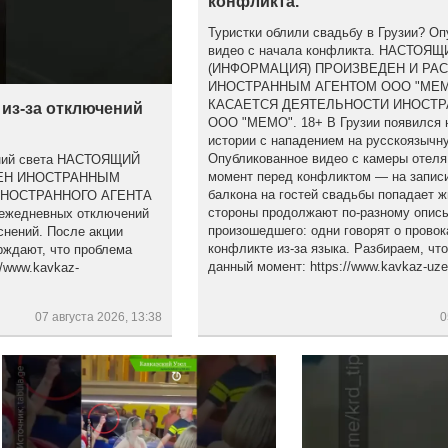
конфликта.
Туристки облили свадьбу в Грузии? Оп
видео с начала конфликта. НАСТОЯ
(ИНФОРМАЦИЯ) ПРОИЗВЕДЕН И РА
ИНОСТРАННЫМ АГЕНТОМ ООО "МЕМ
КАСАЕТСЯ ДЕЯТЕЛЬНОСТИ ИНОСТР
 из-за отключений
ООО "МЕМО". 18+ В Грузии появился 
истории с нападением на русскоязычну
Опубликованное видео с камеры отеля
чений света НАСТОЯЩИЙ
момент перед конфликтом — на записи
НЕН ИНОСТРАННЫМ
балкона на гостей свадьбы попадает ж
ИНОСТРАННОГО АГЕНТА
стороны продолжают по-разному опис
ежедневных отключений
произошедшего: одни говорят о провок
снений. После акции
конфликте из-за языка. Разбираем, что
рждают, что проблема
данный момент: https://www.kavkaz-uzel
/www.kavkaz-
07 августа 2026, 13:38
0