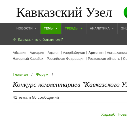
Кавказский Узел
НОВОСТИ
ТЕМЫ
ТРЕНДЫ
АНАЛИТИКА
ЭН
Кавказ: что с бензином?
Абхазия
Аджария
Адыгея
Азербайджан
Армения
Астраханска
Нагорный Карабах
Российская Федерация
Ростовская область
Се
Главная
/
Форум
/
Конкурс комментариев "Кавказского У
41 тема и 58 сообщений
"Хиджаб, Новы