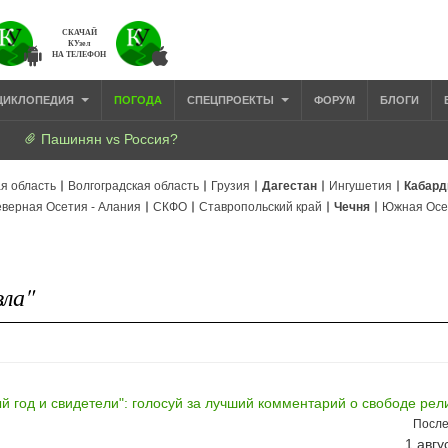
СКАЧАЙ
КУзел
НА ТЕЛЕФОН
ЦИКЛОПЕДИЯ
ПОГОДА
СПЕЦПРОЕКТЫ
ФОРУМ
БЛОГИ
Пашинян vs Россия?
я область
Волгоградская область
Грузия
Дагестан
Ингушетия
Кабард
верная Осетия - Алания
СКФО
Ставропольский край
Чечня
Южная Осе
зла"
й год и свидетели": голосуй за лучший комментарий о свободе рел
После
1 авгу