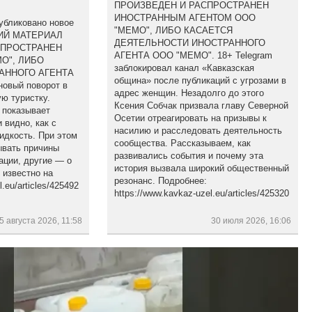
ПРОИЗВЕДЕН И РАСПРОСТРАНЕН
ИНОСТРАННЫМ АГЕНТОМ ООО
убликовано новое
"МЕМО", ЛИБО КАСАЕТСЯ
ЩИЙ МАТЕРИАЛ
ДЕЯТЕЛЬНОСТИ ИНОСТРАННОГО
СПРОСТРАНЕН
АГЕНТА ООО "МЕМО". 18+ Telegram
О", ЛИБО
заблокировал канал «Кавказская
АННОГО АГЕНТА
община» после публикаций с угрозами в
новый поворот в
адрес женщин. Незадолго до этого
ю туристку.
Ксения Собчак призвала главу Северной
 показывает
Осетии отреагировать на призывы к
 видно, как с
насилию и расследовать деятельность
идкость. При этом
сообщества. Рассказываем, как
ывать причины
развивались события и почему эта
ации, другие — о
история вызвала широкий общественный
 известно на
резонанс. Подробнее:
.eu/articles/425492
https://www.kavkaz-uzel.eu/articles/425320
5 августа 2026, 11:58
30 июля 2026, 16:06