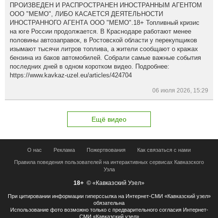
ПРОИЗВЕДЕН И РАСПРОСТРАНЕН ИНОСТРАННЫМ АГЕНТОМ
ООО "МЕМО", ЛИБО КАСАЕТСЯ ДЕЯТЕЛЬНОСТИ
ИНОСТРАННОГО АГЕНТА ООО "МЕМО".18+ Топливный кризис
на юге России продолжается. В Краснодаре работают менее
половины автозаправок, в Ростовской области у перекупщиков
изымают тысячи литров топлива, а жители сообщают о кражах
бензина из баков автомобилей. Собрали самые важные события
последних дней в одном коротком видео. Подробнее:
https://www.kavkaz-uzel.eu/articles/424704
06 июля 2026, 15:29
Ещё видео
О нас
Реклама
Пожертвования
Как связаться с нами
Правила поведения пользователей на интерактивных сервисах Кавказского
Узла
18+
© «Кавказский Узел»
При цитировании информации гиперссылка на Интернет-СМИ «Кавказский узел»
обязательна
Использование фото возможно только с предварительного согласия Интернет-
СМИ «Кавказский узел»