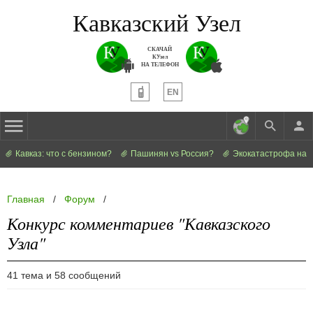
Кавказский Узел
СКАЧАЙ
КУзел
НА ТЕЛЕФОН
EN
Кавказ: что с бензином?
Пашинян vs Россия?
Экокатастрофа на 
Главная
/
Форум
/
Конкурс комментариев "Кавказского
Узла"
41 тема и 58 сообщений