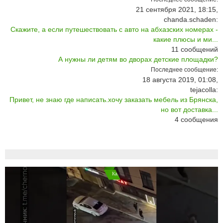
21 сентября 2021, 18:15,
chanda.schaden:
Скажите, а если путешествовать с авто на абхазских номерах -
какие плюсы и ми...
11
сообщений
А нужны ли детям во дворах детские площадки?
Последнее сообщение:
18 августа 2019, 01:08,
tejacolla:
Привет, не знаю где написать.хочу заказать мебель из Брянска,
но вот доставка...
4
сообщения