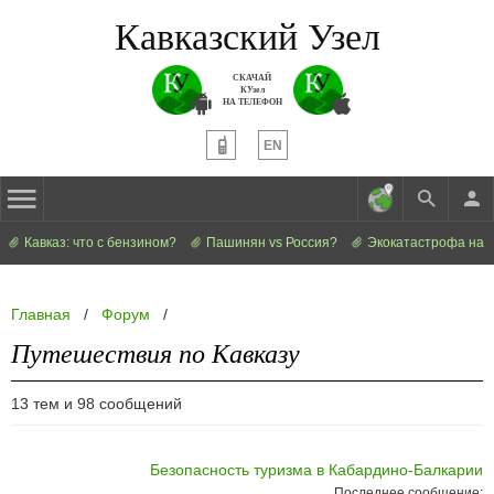
Кавказский Узел
СКАЧАЙ
КУзел
НА ТЕЛЕФОН
EN
Кавказ: что с бензином?
Пашинян vs Россия?
Экокатастрофа на 
Главная
/
Форум
/
Путешествия по Кавказу
13 тем и 98 сообщений
Безопасность туризма в Кабардино-Балкарии
Последнее сообщение: