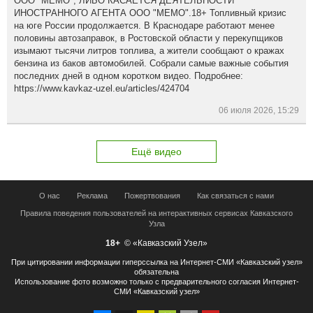
ООО "МЕМО", ЛИБО КАСАЕТСЯ ДЕЯТЕЛЬНОСТИ
ИНОСТРАННОГО АГЕНТА ООО "МЕМО".18+ Топливный кризис
на юге России продолжается. В Краснодаре работают менее
половины автозаправок, в Ростовской области у перекупщиков
изымают тысячи литров топлива, а жители сообщают о кражах
бензина из баков автомобилей. Собрали самые важные события
последних дней в одном коротком видео. Подробнее:
https://www.kavkaz-uzel.eu/articles/424704
06 июля 2026, 15:29
Ещё видео
О нас
Реклама
Пожертвования
Как связаться с нами
Правила поведения пользователей на интерактивных сервисах Кавказского
Узла
18+
© «Кавказский Узел»
При цитировании информации гиперссылка на Интернет-СМИ «Кавказский узел»
обязательна
Использование фото возможно только с предварительного согласия Интернет-
СМИ «Кавказский узел»