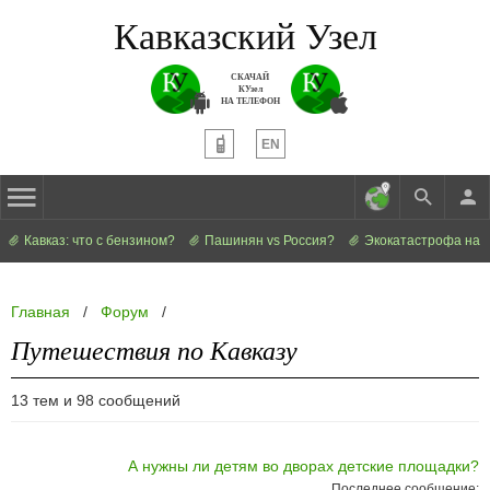
Кавказский Узел
СКАЧАЙ
КУзел
НА ТЕЛЕФОН
EN
Кавказ: что с бензином?
Пашинян vs Россия?
Экокатастрофа на 
Главная
/
Форум
/
Путешествия по Кавказу
13 тем и 98 сообщений
А нужны ли детям во дворах детские площадки?
Последнее сообщение: