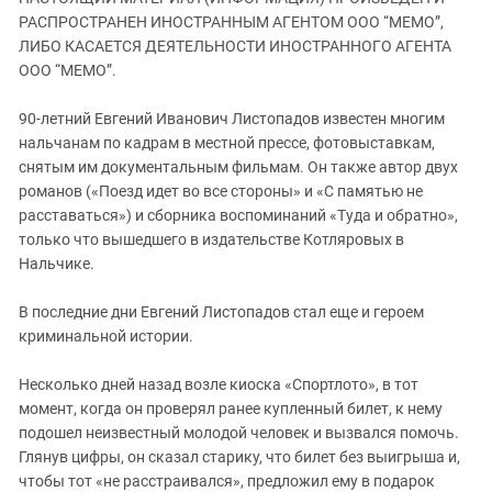
ЗАСТАВЛЯЕТ
Дагестан
РАСПРОСТРАНЕН ИНОСТРАННЫМ АГЕНТОМ ООО “МЕМО”,
КАВКАЗ ЗА ПАЛЕСТИНУ
ЛИБО КАСАЕТСЯ ДЕЯТЕЛЬНОСТИ ИНОСТРАННОГО АГЕНТА
Ингушетия
ИНАКОМЫСЛИЕ В ЧЕЧНЕ
ООО “МЕМО”.
Кабардино-Балкария
ПРЕСЛЕДОВАНИЕ АКТИВИСТОВ
МОБИЛИЗАЦИЯ И ПРОТЕСТЫ
90-летний Евгений Иванович Листопадов известен многим
Калмыкия
нальчанам по кадрам в местной прессе, фотовыставкам,
Карачаево-Черкесия
снятым им документальным фильмам. Он также автор двух
Краснодарский край
романов («Поезд идет во все стороны» и «С памятью не
расставаться») и сборника воспоминаний «Туда и обратно»,
Нагорный Карабах
только что вышедшего в издательстве Котляровых в
Российская Федерация
Нальчике.
Ростовская область
В последние дни Евгений Листопадов стал еще и героем
Северная Осетия - Алания
криминальной истории.
СКФО
Несколько дней назад возле киоска «Спортлото», в тот
Ставропольский край
момент, когда он проверял ранее купленный билет, к нему
Чечня
подошел неизвестный молодой человек и вызвался помочь.
Глянув цифры, он сказал старику, что билет без выигрыша и,
Южная Осетия
чтобы тот «не расстраивался», предложил ему в подарок