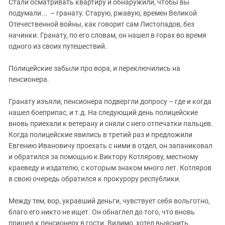
Стали осматривать квартиру и обнаружили, чтобы вы
подумали... – гранату. Старую, ржавую, времен Великой
Отечественной войны, как говорит сам Листопадов, без
начинки. Гранату, по его словам, он нашел в горах во время
одного из своих путешествий.
Полицейские забыли про вора, и переключились на
пенсионера.
Гранату изъяли, пенсионера подвергли допросу – где и когда
нашел боеприпас, и т.д. На следующий день полицейские
вновь приехали к ветерану и сняли с него отпечатки пальцев.
Когда полицейские явились в третий раз и предложили
Евгению Ивановичу проехать с ними в отдел, он запаниковал
и обратился за помощью к Виктору Котлярову, местному
краеведу и издателю, с которым знаком много лет. Котляров
в свою очередь обратился к прокурору республики.
Между тем, вор, укравший деньги, чувствует себя вольготно,
благо его никто не ищет. Он обнаглел до того, что вновь
пришел к пенсионеру в гости. Видимо, хотел выяснить,