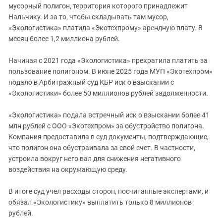
Южный Кавказ
мусорный полигон, территория которого принадлежит
Нальчику. И за то, чтобы складывать там мусор,
ЮФО
«Экологистика» платила «Экотехпрому» арендную плату. В
месяц более 1,2 миллиона рублей.
Начиная с 2021 года «Экологистика» прекратила платить за
пользование полигоном. В июне 2025 года МУП «Экотехпром»
подало в Арбитражный суд КБР иск о взыскании с
«Экологистики» более 50 миллионов рублей задолженности.
«Экологистика» подала встречный иск о взыскании более 41
млн рублей с ООО «Экотехпром» за обустройство полигона.
Компания предоставила в суд документы, подтверждающие,
что полигон она обустраивала за свой счет. В частности,
устроила вокруг него вал для снижения негативного
воздействия на окружающую среду.
В итоге суд учел расходы сторон, посчитанные экспертами, и
обязал «Экологистику» выплатить только 8 миллионов
рублей.