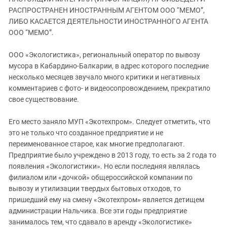
ЗАСТАВЛЯЕТ
Дагестан
РАСПРОСТРАНЕН ИНОСТРАННЫМ АГЕНТОМ ООО “МЕМО”,
КАВКАЗ ЗА ПАЛЕСТИНУ
ЛИБО КАСАЕТСЯ ДЕЯТЕЛЬНОСТИ ИНОСТРАННОГО АГЕНТА
Ингушетия
ИНАКОМЫСЛИЕ В ЧЕЧНЕ
ООО “МЕМО”.
Кабардино-Балкария
ПРЕСЛЕДОВАНИЕ АКТИВИСТОВ
МОБИЛИЗАЦИЯ И ПРОТЕСТЫ
ООО «Экологистика», региональный оператор по вывозу
Калмыкия
мусора в Кабардино-Балкарии, в адрес которого последние
Карачаево-Черкесия
несколько месяцев звучало много критики и негативных
Краснодарский край
комментариев с фото- и видеосопровождением, прекратило
свое существование.
Нагорный Карабах
Российская Федерация
Его место заняло МУП «Экотехпром». Следует отметить, что
это не только что созданное предприятие и не
Ростовская область
переименованное старое, как многие предполагают.
Северная Осетия - Алания
Предприятие было учреждено в 2013 году, то есть за 2 года то
СКФО
появления «Экологистики». Но если последняя являлась
филиалом или «дочкой» общероссийской компании по
Ставропольский край
вывозу и утилизации твердых бытовых отходов, то
Чечня
пришедший ему на смену «Экотехпром» является детищем
администрации Нальчика. Все эти годы предприятие
Южная Осетия
занималось тем, что сдавало в аренду «Экологистике»